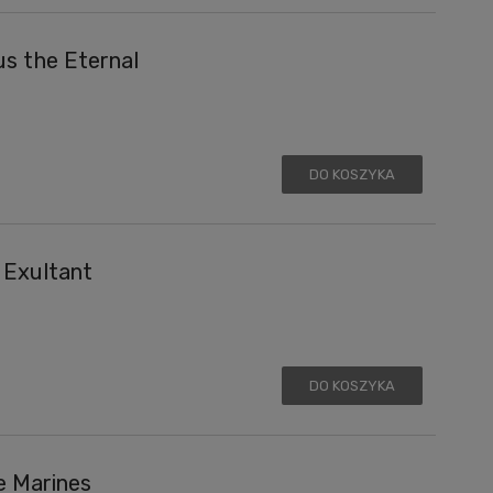
s the Eternal
DO KOSZYKA
 Exultant
DO KOSZYKA
e Marines