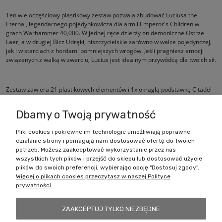
Ten wieloczęściowy plastikowy zestaw pozwala zbudować Luciusa the
Eternal, legendarnego pojedynkowicza dla armii Emperor's Children w
grach Warhammer 40,000. W jednej ręce dzierży on demoniczne Ostrze
Laer, a w drugiej Bicz Udręki, niszczycielskie zarówno w walce pojedynczej,
jak i w starciach z hordami pomniejszych wrogów. Jeśli pragniesz emocji
związanych z walką w zwarciu, Lucius jest idealnym przywódcą dla twoich sił.
Zestaw zawiera 21 plastikowych elementów i 1x okrągłą podstawkę Citadel
50 mm. Ta figurka wymaga montażu i jest dostarczana niepomalowana
Dbamy o Twoją prywatność
Pliki cookies i pokrewne im technologie umożliwiają poprawne
działanie strony i pomagają nam dostosować ofertę do Twoich
Zakupy
potrzeb. Możesz zaakceptować wykorzystanie przez nas
wszystkich tych plików i przejść do sklepu lub dostosować użycie
Pomoc
plików do swoich preferencji, wybierając opcję "Dostosuj zgody".
Więcej o plikach cookies przeczytasz w naszej Polityce
prywatności.
Moje konto
ZAAKCEPTUJ TYLKO NIEZBĘDNE
Informacje