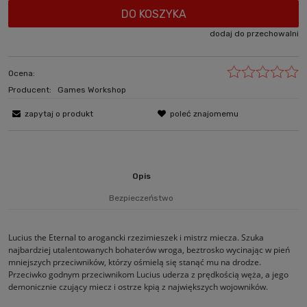
DO KOSZYKA
dodaj do przechowalni
Ocena:
Producent:
Games Workshop
zapytaj o produkt
poleć znajomemu
Opis
Bezpieczeństwo
Lucius the Eternal to arogancki rzezimieszek i mistrz miecza. Szuka
najbardziej utalentowanych bohaterów wroga, beztrosko wycinając w pień
mniejszych przeciwników, którzy ośmielą się stanąć mu na drodze.
Przeciwko godnym przeciwnikom Lucius uderza z prędkością węża, a jego
demonicznie czujący miecz i ostrze kpią z największych wojowników.