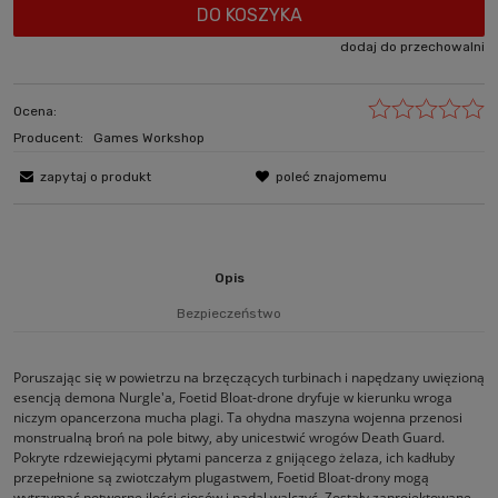
DO KOSZYKA
dodaj do przechowalni
Ocena:
Producent:
Games Workshop
zapytaj o produkt
poleć znajomemu
Opis
Bezpieczeństwo
Poruszając się w powietrzu na brzęczących turbinach i napędzany uwięzioną
esencją demona Nurgle'a, Foetid Bloat-drone dryfuje w kierunku wroga
niczym opancerzona mucha plagi. Ta ohydna maszyna wojenna przenosi
monstrualną broń na pole bitwy, aby unicestwić wrogów Death Guard.
Pokryte rdzewiejącymi płytami pancerza z gnijącego żelaza, ich kadłuby
przepełnione są zwiotczałym plugastwem, Foetid Bloat-drony mogą
wytrzymać potworne ilości ciosów i nadal walczyć. Zostały zaprojektowane