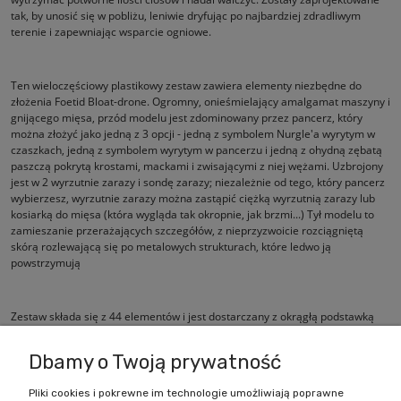
tak, by unosić się w pobliżu, leniwie dryfując po najbardziej zdradliwym
terenie i zapewniając wsparcie ogniowe.
Ten wieloczęściowy plastikowy zestaw zawiera elementy niezbędne do
złożenia Foetid Bloat-drone. Ogromny, onieśmielający amalgamat maszyny i
gnijącego mięsa, przód modelu jest zdominowany przez pancerz, który
można złożyć jako jedną z 3 opcji - jedną z symbolem Nurgle'a wyrytym w
czaszkach, jedną z symbolem wyrytym w pancerzu i jedną z ohydną zębatą
paszczą pokrytą krostami, mackami i zwisającymi z niej wężami. Uzbrojony
jest w 2 wyrzutnie zarazy i sondę zarazy; niezależnie od tego, który pancerz
wybierzesz, wyrzutnie zarazy można zastąpić ciężką wyrzutnią zarazy lub
kosiarką do mięsa (która wygląda tak okropnie, jak brzmi...) Tył modelu to
zamieszanie przerażających szczegółów, z nieprzyzwoicie rozciągniętą
skórą rozlewającą się po metalowych strukturach, które ledwo ją
powstrzymują
Zestaw składa się z 44 elementów i jest dostarczany z okrągłą podstawką
Citadel 60 mm.
Dbamy o Twoją prywatność
Pliki cookies i pokrewne im technologie umożliwiają poprawne