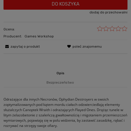
DO KOSZYKA
dodaj do przechowalni
Ocena:
Producent:
Games Workshop
zapytaj o produkt
poleć znajomemu
Opis
Bezpieczeństwo
Odrażające dla innych Necronów, Ophydian Destroyers w swoich
zoptymalizowanych pod kątem mordu ciałach odzwierciedlają elementy
służalczych Canoptek Wraith i odrażających Flayed Ones. Drążąc tunele w
litym żelazobetonie z szaleńczą gwałtownością i migotaniem przemieszczeń
wymiarowych, pojawiają się w polu widzenia, by zastawić zasadzkę, rąbać i
rozrywać na strzępy swoje ofiary.