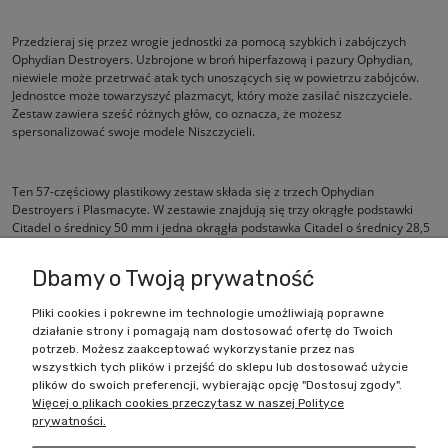
Przedzieraj się przez wrogie jednostki za pomocą szybkich i zabójczych
Ophydian Destroyers. Uzbrojone w broń hiperfazową i pazury Ophydian,
niewiele może przetrwać atak tych unoszących się w powietrzu zabójców.
Jednostce może towarzyszyć plazmacyt, który może zasilać niszczyciele.
Zestaw zawiera sześć różnych głów, co oznacza, że możesz
spersonalizować swoje modele Niszczycieli.
Ten 57-częściowy plastikowy zestaw składa się z trzech Ophydian
Destroyers i Plasmacyte. W zestawie znajdują się trzy okrągłe podstawki
Citadel o średnicy 50 mm i jedna okrągła podstawka Citadel o średnicy 28,5
mm.
Dbamy o Twoją prywatność
Pliki cookies i pokrewne im technologie umożliwiają poprawne
działanie strony i pomagają nam dostosować ofertę do Twoich
Zakupy
potrzeb. Możesz zaakceptować wykorzystanie przez nas
wszystkich tych plików i przejść do sklepu lub dostosować użycie
Pomoc
plików do swoich preferencji, wybierając opcję "Dostosuj zgody".
Więcej o plikach cookies przeczytasz w naszej Polityce
prywatności.
Moje konto