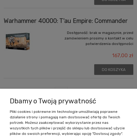
Warhammer 40000: T'au Empire: Commander
Dostępność:
brak w magazynie, przed
zamówieniem prosimy o kontakt w celu
potwierdzenia dostępności
167,00 zł
DO KOSZYKA
«
1
2
»
Dbamy o Twoją prywatność
Pliki cookies i pokrewne im technologie umożliwiają poprawne
działanie strony i pomagają nam dostosować ofertę do Twoich
Zakupy
potrzeb. Możesz zaakceptować wykorzystanie przez nas
wszystkich tych plików i przejść do sklepu lub dostosować użycie
Pomoc
plików do swoich preferencji, wybierając opcję "Dostosuj zgody".