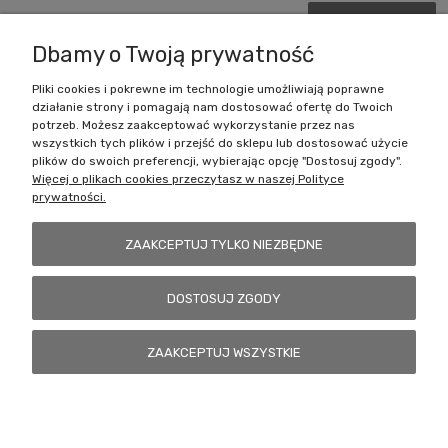
DO KOSZYKA
Dbamy o Twoją prywatność
Pliki cookies i pokrewne im technologie umożliwiają poprawne
działanie strony i pomagają nam dostosować ofertę do Twoich
Zakupy
potrzeb. Możesz zaakceptować wykorzystanie przez nas
wszystkich tych plików i przejść do sklepu lub dostosować użycie
Pomoc
plików do swoich preferencji, wybierając opcję "Dostosuj zgody".
Więcej o plikach cookies przeczytasz w naszej Polityce
prywatności.
Moje konto
ZAAKCEPTUJ TYLKO NIEZBĘDNE
Informacje
DOSTOSUJ ZGODY
Battlecult | ul. Benedykta Dybowskiego 45/7, 41-208 Sosnowiec, woj.
ZAAKCEPTUJ WSZYSTKIE
śląskie | Email:
kontakt@battlecult.pl
Tel.:
669966242
| NIP:
6443563610 REGON: 520502331
POKAŻ PEŁNĄ WERSJĘ STRONY