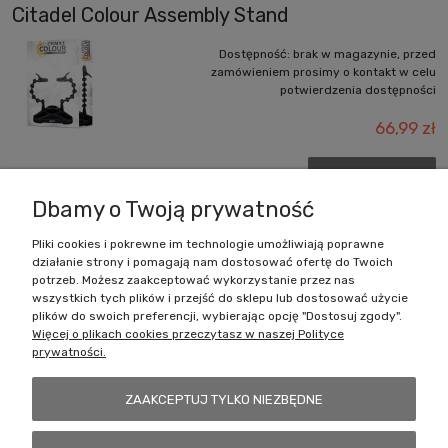
Citadel Colour Assembly Stand
Dostępność:
brak w magazynie, przed
zamówieniem prosimy o kontakt w celu
potwierdzenia dostępności
66,99 zł
DO KOSZYKA
Dbamy o Twoją prywatność
Pliki cookies i pokrewne im technologie umożliwiają poprawne
działanie strony i pomagają nam dostosować ofertę do Twoich
Zakupy
potrzeb. Możesz zaakceptować wykorzystanie przez nas
wszystkich tych plików i przejść do sklepu lub dostosować użycie
Pomoc
plików do swoich preferencji, wybierając opcję "Dostosuj zgody".
Więcej o plikach cookies przeczytasz w naszej Polityce
prywatności.
Moje konto
ZAAKCEPTUJ TYLKO NIEZBĘDNE
Informacje