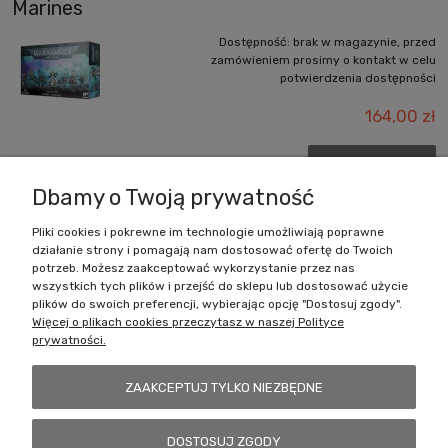
Marines
Dostępność:
brak w magazynie, przed
zamówieniem prosimy o kontakt w celu
potwierdzenia dostępności
164,00 zł
DO KOSZYKA
Dbamy o Twoją prywatność
Pliki cookies i pokrewne im technologie umożliwiają poprawne
działanie strony i pomagają nam dostosować ofertę do Twoich
Zakupy
potrzeb. Możesz zaakceptować wykorzystanie przez nas
wszystkich tych plików i przejść do sklepu lub dostosować użycie
Pomoc
plików do swoich preferencji, wybierając opcję "Dostosuj zgody".
Więcej o plikach cookies przeczytasz w naszej Polityce
prywatności.
Moje konto
ZAAKCEPTUJ TYLKO NIEZBĘDNE
Informacje
DOSTOSUJ ZGODY