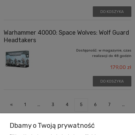
DO KOSZYKA
Warhammer 40000: Space Wolves: Wolf Guard
Headtakers
Dostępność:
w magazynie, czas
realizacji do 48 godzin
179,00 zł
DO KOSZYKA
«
1
...
3
4
5
6
7
...
35
»
Dbamy o Twoją prywatność