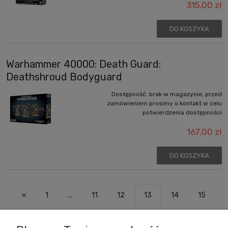
315,00 zł
DO KOSZYKA
Warhammer 40000: Death Guard:
Deathshroud Bodyguard
Dostępność:
brak w magazynie, przed
zamówieniem prosimy o kontakt w celu
potwierdzenia dostępności
167,00 zł
DO KOSZYKA
«
1
...
11
12
13
14
15
...
35
»