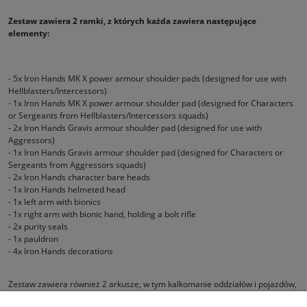
Zestaw zawiera 2 ramki, z których każda zawiera następujące
elementy:
- 5x Iron Hands MK X power armour shoulder pads (designed for use with
Hellblasters/Intercessors)
- 1x Iron Hands MK X power armour shoulder pad (designed for Characters
or Sergeants from Hellblasters/Intercessors squads)
- 2x Iron Hands Gravis armour shoulder pad (designed for use with
Aggressors)
- 1x Iron Hands Gravis armour shoulder pad (designed for Characters or
Sergeants from Aggressors squads)
- 2x Iron Hands character bare heads
- 1x Iron Hands helmeted head
- 1x left arm with bionics
- 1x right arm with bionic hand, holding a bolt rifle
- 2x purity seals
- 1x pauldron
- 4x Iron Hands decorations
Zestaw zawiera również 2 arkusze, w tym kalkomanie oddziałów i pojazdów,
a także odznaki kampanii, numery oddziałów, rangi i oznaczenia honorowe.