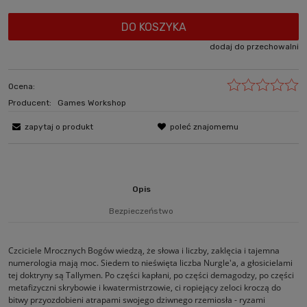
DO KOSZYKA
dodaj do przechowalni
Ocena:
Producent:
Games Workshop
zapytaj o produkt
poleć znajomemu
Opis
Bezpieczeństwo
Czciciele Mrocznych Bogów wiedzą, że słowa i liczby, zaklęcia i tajemna
numerologia mają moc. Siedem to nieświęta liczba Nurgle'a, a głosicielami
tej doktryny są Tallymen. Po części kapłani, po części demagodzy, po części
metafizyczni skrybowie i kwatermistrzowie, ci ropiejący zeloci kroczą do
bitwy przyozdobieni atrapami swojego dziwnego rzemiosła - ryzami