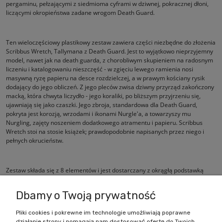
pergaminu, pełzającymi z siedmioma cyframi w dziwnej, pokracznej dłoni,
liczącymi okropieństwa zadane wrogom Death Guard.
Ten wieloczęściowy plastikowy zestaw zawiera części niezbędne do złożenia
Scribbus Wretch, Tallymana z Death Guard. Jest to wyjątkowo nieprzyjemny
model, nawet jak na death guarda, z chorobliwym skupieniem na radosnym
liczeniu i katalogowaniu nieszczęść - w zgięciu lewego ramienia nosi
masywną ryzę papieru na desce rozdzielczej, a w prawym kościany rysik
dodający do jego obliczeń. Z jego pleców zwisa dziwny przyrząd zakończony
macką, która chwyta liczydło - jego koraliki, po bliższym przyjrzeniu się,
ujawniają się jako czaszki. Jego zbroja, standardowa dla Death Guard,
pokryta jest korozją, wrzodami i ikonami Nurgle'a, a towarzyszy mu
Nurgling, zajęty noszeniem dodatkowego atramentu i papieru. Scribbus
Wretch stoi na stosie książek; prawdopodobnie napisanych przez niego i
pełnych okrucieństw.
Zestaw składa się z 8 elementów i jest dostarczany z okrągłą podstawką
Citadel 40 mm.
Dbamy o Twoją prywatność
Pliki cookies i pokrewne im technologie umożliwiają poprawne
działanie strony i pomagają nam dostosować ofertę do Twoich