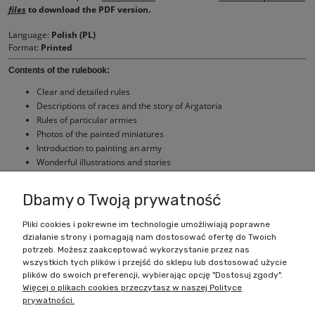
files
to download the PDF version.
Language:
Polish (PL)
Format:
Printed
Contents of the rulebook:
Clear and detailed rules
Descriptions of races and the story of Argatoria
Rules of particular armies
Photos of the painted miniatures
Introduction to painting an army
Wonderful illustrations and stories
Battle scenarios
Dbamy o Twoją prywatność
Pliki cookies i pokrewne im technologie umożliwiają poprawne
działanie strony i pomagają nam dostosować ofertę do Twoich
Zakupy
potrzeb. Możesz zaakceptować wykorzystanie przez nas
wszystkich tych plików i przejść do sklepu lub dostosować użycie
Pomoc
plików do swoich preferencji, wybierając opcję "Dostosuj zgody".
Więcej o plikach cookies przeczytasz w naszej Polityce
prywatności.
Moje konto