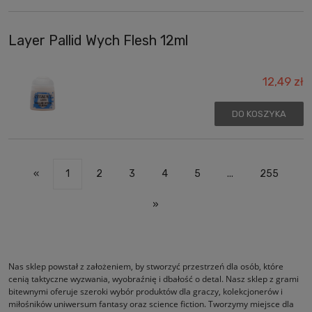
Layer Pallid Wych Flesh 12ml
12,49 zł
DO KOSZYKA
«
1
2
3
4
5
...
255
»
Nas sklep powstał z założeniem, by stworzyć przestrzeń dla osób, które
cenią taktyczne wyzwania, wyobraźnię i dbałość o detal. Nasz sklep z grami
bitewnymi oferuje szeroki wybór produktów dla graczy, kolekcjonerów i
miłośników uniwersum fantasy oraz science fiction. Tworzymy miejsce dla