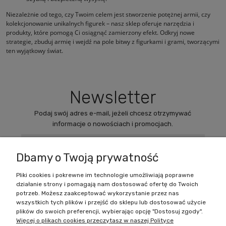
Niezależnie od tego, czy Twoim celem jest stworzenie potężnej armii, czy
kolekcjonowanie unikalnych figurek – nasz sklep oferuje narzędzia i
produkty, które pomogą Ci osiągnąć zamierzony efekt. Odkryj nowe
strategie, zbuduj armię i wejdź na pole bitwy z figurkami i grami, tworzącymi
ten wyjątkowy świat.
Newsletter
Podaj swój adres e-mail, jeżeli chcesz otrzymywać
informacje o nowościach i promocjach.
Dbamy o Twoją prywatność
Pliki cookies i pokrewne im technologie umożliwiają poprawne
działanie strony i pomagają nam dostosować ofertę do Twoich
Zakupy
potrzeb. Możesz zaakceptować wykorzystanie przez nas
wszystkich tych plików i przejść do sklepu lub dostosować użycie
Pomoc
plików do swoich preferencji, wybierając opcję "Dostosuj zgody".
Więcej o plikach cookies przeczytasz w naszej Polityce