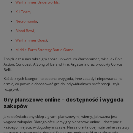
Warhammer Underworlds
,
Kill Team
,
Necromunda
,
Blood Bowl
,
Warhammer Quest
,
Middle-Earth Strategy Battle Game
.
Znajdziesz u nas także gry spoza uniwersum Warhammer, takie jak Bolt
Action, Conquest, A Song of Ice and Fire, Argatoria oraz produkty Corvus
Belli.
Każda z tych kategorii to osobna przygoda, inne zasady i niepowtarzalne
armie, co pozwala dopasować grę do indywidualnych preferencji i stylu
rozgrywki.
Gry planszowe online – dostępność i wygoda
zakupów
Jako doświadczony sklep z grami planszowymi, wiemy, jak ważna jest
wygoda zakupów. Dlatego oferujemy gry planszowe online – dostępne z
każdego miejsca, w dogodnym czasie. Nasza oferta obejmuje pełne zestawy
startowe, rozszerzenia, dodatki fabularne, podręczniki oraz akcesoria.