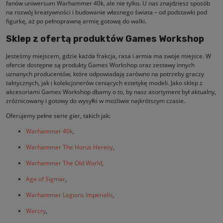
fanów uniwersum Warhammer 40k, ale nie tylko. U nas znajdziesz sposób
na rozwój kreatywności i budowanie własnego świata – od podstawki pod
figurkę, aż po pełnoprawną armię gotową do walki.
Sklep z ofertą produktów Games Workshop
Jesteśmy miejscem, gdzie każda frakcja, rasa i armia ma swoje miejsce. W
ofercie dostępne są produkty Games Workshop oraz zestawy innych
uznanych producentów, które odpowiadają zarówno na potrzeby graczy
taktycznych, jak i kolekcjonerów ceniących estetykę modeli. Jako sklep z
akcesoriami Games Workshop dbamy o to, by nasz asortyment był aktualny,
zróżnicowany i gotowy do wysyłki w możliwie najkrótszym czasie.
Oferujemy pełne serie gier, takich jak:
Warhammer 40k
,
Warhammer The Horus Heresy
,
Warhammer The Old World
,
Age of Sigmar
,
Warhammer Legions Imperialis
,
Warcry
,