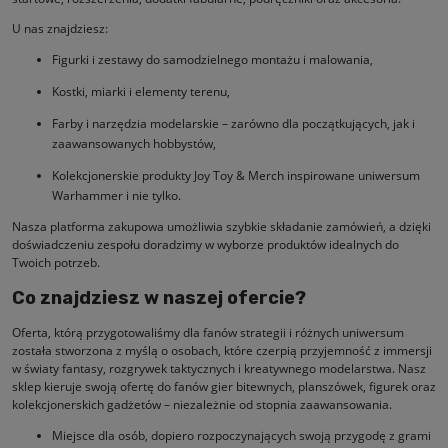
U nas znajdziesz:
Figurki i zestawy do samodzielnego montażu i malowania,
Kostki, miarki i elementy terenu,
Farby i narzędzia modelarskie – zarówno dla początkujących, jak i
zaawansowanych hobbystów,
Kolekcjonerskie produkty Joy Toy & Merch inspirowane uniwersum
Warhammer i nie tylko.
Nasza platforma zakupowa umożliwia szybkie składanie zamówień, a dzięki
doświadczeniu zespołu doradzimy w wyborze produktów idealnych do
Twoich potrzeb.
Co znajdziesz w naszej ofercie?
Oferta, którą przygotowaliśmy dla fanów strategii i różnych uniwersum
została stworzona z myślą o osobach, które czerpią przyjemność z immersji
w światy fantasy, rozgrywek taktycznych i kreatywnego modelarstwa. Nasz
sklep kieruje swoją ofertę do fanów gier bitewnych, planszówek, figurek oraz
kolekcjonerskich gadżetów – niezależnie od stopnia zaawansowania.
Miejsce dla osób, dopiero rozpoczynających swoją przygodę z grami