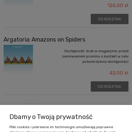
126,00 zł
DO KOSZYKA
Argatoria: Amazons on Spiders
Dostępność:
brak w magazynie, przed
zamówieniem prosimy o kontakt w celu
potwierdzenia dostępności
42,00 zł
DO KOSZYKA
«
1
2
3
4
5
6
»
Dbamy o Twoją prywatność
Pliki cookies i pokrewne im technologie umożliwiają poprawne