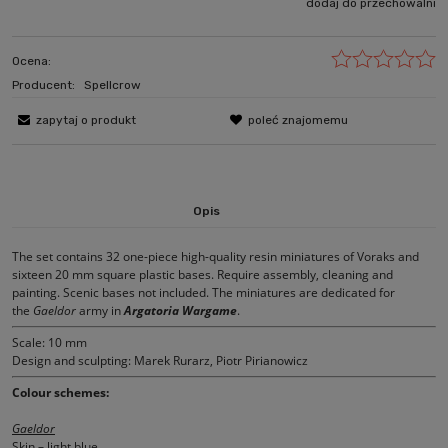
dodaj do przechowalni
Ocena:
Producent:
Spellcrow
zapytaj o produkt
poleć znajomemu
Opis
The set contains 32 one-piece high-quality resin miniatures of Voraks and
sixteen 20 mm square plastic bases. Require assembly, cleaning and
painting. Scenic bases not included. The miniatures are dedicated for
the
Gaeldor
army in
Argatoria Wargame
.
Scale: 10 mm
Design and sculpting: Marek Rurarz, Piotr Pirianowicz
Colour schemes:
Gaeldor
Skin – light blue