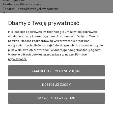
Feathers – different colours
Tabards – emerald with yellow patterns
Beaks – brown or orange brown
Swords – gold
Dbamy o Twoją prywatność
Pliki cookies i pokrewne im technologie umożliwiają poprawne
działanie strony i pomagają nam dostosować ofertę do Twoich
Zakupy
potrzeb. Możesz zaakceptować wykorzystanie przez nas
wszystkich tych plików i przejść do sklepu lub dostosować użycie
Pomoc
plików do swoich preferencji, wybierając opcję "Dostosuj zgody".
Więcej o plikach cookies przeczytasz w naszej Polityce
prywatności.
Moje konto
ZAAKCEPTUJ TYLKO NIEZBĘDNE
Informacje
DOSTOSUJ ZGODY
Battlecult | ul. Benedykta Dybowskiego 45/7, 41-208 Sosnowiec, woj.
ZAAKCEPTUJ WSZYSTKIE
śląskie | Email:
kontakt@battlecult.pl
Tel.:
669966242
| NIP:
6443563610 REGON: 520502331