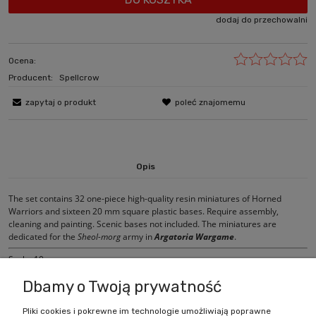
dodaj do przechowalni
Ocena:
Producent:
Spellcrow
zapytaj o produkt
poleć znajomemu
Opis
The set contains 32 one-piece high-quality resin miniatures of Horned
Warriors and sixteen 20 mm square plastic bases. Require assembly,
cleaning and painting. Scenic bases not included. The miniatures are
dedicated for the
Sheol-morg
army in
Argatoria Wargame
.
Scale: 10 mm
Design and sculpting: Marek Rurarzol
Dbamy o Twoją prywatność
Pliki cookies i pokrewne im technologie umożliwiają poprawne