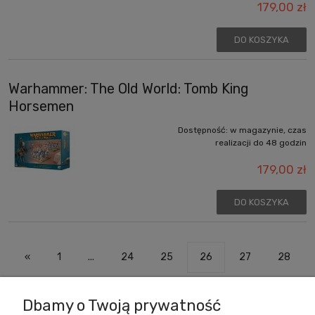
179,00 zł
DO KOSZYKA
Warhammer: The Old World: Tomb King
Horsemen
Dostępność:
w magazynie, czas
realizacji do 48 godzin
179,00 zł
DO KOSZYKA
«
1
...
24
25
26
27
28
...
55
»
Dbamy o Twoją prywatność