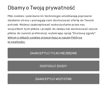
Dbamy o Twoją prywatność
Pliki cookies i pokrewne im technologie umożliwiają poprawne
Battlecult | ul. Benedykta Dybowskiego 45/7, 41-208 Sosnowiec, woj.
działanie strony i pomagają nam dostosować ofertę do Twoich
śląskie | Email:
kontakt@battlecult.pl
Tel.:
669966242
| NIP:
potrzeb. Możesz zaakceptować wykorzystanie przez nas
6443563610 REGON: 520502331
wszystkich tych plików i przejść do sklepu lub dostosować użycie
plików do swoich preferencji, wybierając opcję "Dostosuj zgody".
POKAŻ PEŁNĄ WERSJĘ STRONY
Więcej o plikach cookies przeczytasz w naszej Polityce
prywatności.
Sklep internetowy Shoper.pl
ZAAKCEPTUJ TYLKO NIEZBĘDNE
DOSTOSUJ ZGODY
ZAAKCEPTUJ WSZYSTKIE