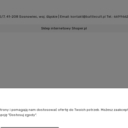
/7, 41-208 Sosnowiec, woj. śląskie | Email:
kontakt@battlecult.pl
Tel.:
669966
Sklep internetowy Shoper.pl
e strony i pomagają nam dostosować ofertę do Twoich potrzeb. Możesz zaakcep
opcję "Dostosuj zgody".