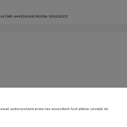
242
| NIP: 6443563610 REGON: 520502331
tować wykorzystanie przez nas wszystkich tych plików i przejść do