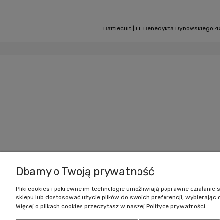
Battlecult | ul. Benedykta Dybowskiego 45
Dbamy o Twoją prywatność
Pliki cookies i pokrewne im technologie umożliwiają poprawne działani
sklepu lub dostosować użycie plików do swoich preferencji, wybierając 
Więcej o plikach cookies przeczytasz w naszej Polityce prywatności.