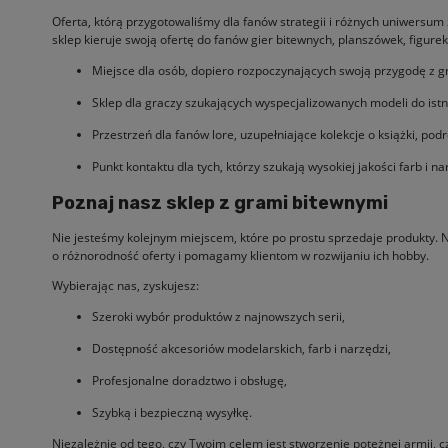
Oferta, którą przygotowaliśmy dla fanów strategii i różnych uniwersum
sklep kieruje swoją ofertę do fanów gier bitewnych, planszówek, figur
Miejsce dla osób, dopiero rozpoczynających swoją przygodę z gr
Sklep dla graczy szukających wyspecjalizowanych modeli do istni
Przestrzeń dla fanów lore, uzupełniające kolekcje o książki, podr
Punkt kontaktu dla tych, którzy szukają wysokiej jakości farb i n
Poznaj nasz sklep z grami bitewnymi
Nie jesteśmy kolejnym miejscem, które po prostu sprzedaje produkty. 
o różnorodność oferty i pomagamy klientom w rozwijaniu ich hobby.
Wybierając nas, zyskujesz:
Szeroki wybór produktów z najnowszych serii,
Dostępność akcesoriów modelarskich, farb i narzędzi,
Profesjonalne doradztwo i obsługę,
Szybką i bezpieczną wysyłkę.
Niezależnie od tego, czy Twoim celem jest stworzenie potężnej armii, c