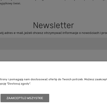
wyjątkowy świat.
Newsletter
ój adres e-mail, jeżeli chcesz otrzymywać informacje o nowościach i pr
Pomoc
Moje konto
Jak kupować?
Logowanie
e strony i pomagają nam dostosować ofertę do Twoich potrzeb. Możesz zaakcep
opcję "Dostosuj zgody".
Polityka prywatności
Moje zamówienia
Regulamin sklepu
Przechowalnia
Ustawienia konta
ZAAKCEPTUJ WSZYSTKIE