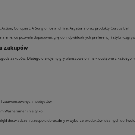
ction, Conquest, A Song of Ice and Fire, Argatoria oraz produkty Corvus Belli.
e armie, co pozwala dopasować grę do indywidualnych preferencji i stylu rozgryw
da zakupów
wygoda zakupów. Dlatego oferujemy gry planszowe online – dostępne z każdego 
ak i zaawansowanych hobbystów,
um Warhammer i nie tylko.
zięki doświadczeniu zespołu doradzimy w wyborze produktów idealnych do Twoic