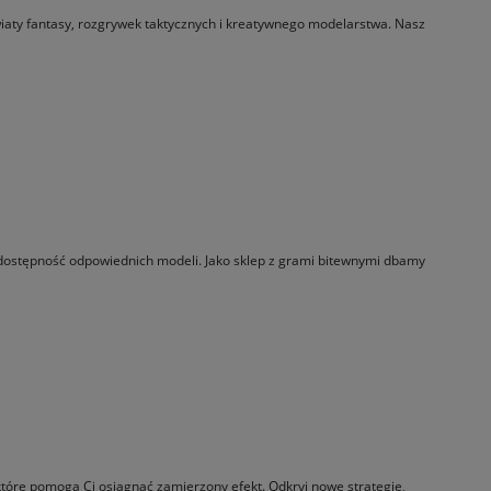
wiaty fantasy, rozgrywek taktycznych i kreatywnego modelarstwa. Nasz
i dostępność odpowiednich modeli. Jako sklep z grami bitewnymi dbamy
 które pomogą Ci osiągnąć zamierzony efekt. Odkryj nowe strategie,