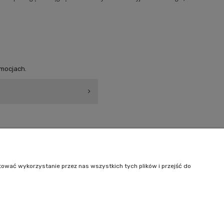
omocjach.
Informacje
O nas
tować wykorzystanie przez nas wszystkich tych plików i przejść do
Kontakt