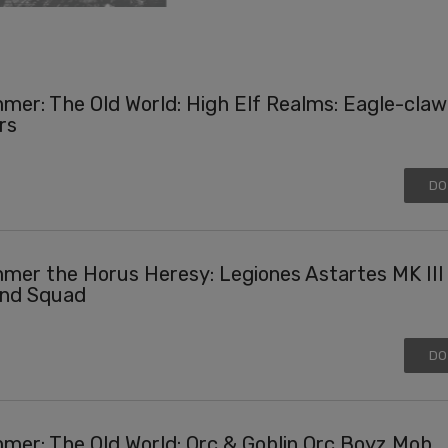
er: The Old World: High Elf Realms: Eagle-claw
rs
DO
er the Horus Heresy: Legiones Astartes MK III
nd Squad
DO
er: The Old World: Orc & Goblin Orc Boyz Mob