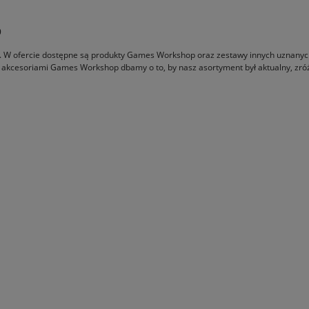
p
ce. W ofercie dostępne są produkty Games Workshop oraz zestawy innych uznany
p z akcesoriami Games Workshop dbamy o to, by nasz asortyment był aktualny, zró