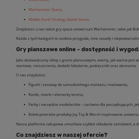
Warhammer Quest
,
Middle-Earth Strategy Battle Game
.
Znajdziesz u nas także gry spoza uniwersum Warhammer, takie jak Bolt A
Każda z tych kategorii to osobna przygoda, inne zasady i niepowtarzaln
Gry planszowe online – dostępność i wygo
Jako doświadczony sklep z grami planszowymi, wiemy, jak ważna jest 
startowe, rozszerzenia, dodatki fabularne, podręczniki oraz akcesoria.
U nas znajdziesz:
Figurki i zestawy do samodzielnego montażu i malowania,
Kostki, miarki i elementy terenu,
Farby i narzędzia modelarskie – zarówno dla początkujących, j
Kolekcjonerskie produkty Joy Toy & Merch inspirowane uniwers
Nasza platforma zakupowa umożliwia szybkie składanie zamówień, a d
Co znajdziesz w naszej ofercie?