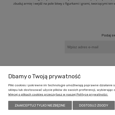
zbuduj armię i wejdź na pole bitwy z figurkami i grami, tworzącymi ten 
Podaj sw
Zakupy
Dbamy o Twoją prywatność
Czas realizacji zamówienia
Pliki cookies i pokrewne im technologie umożliwiają poprawne działani
sklepu lub dostosować użycie plików do swoich preferencji, wybierając 
Formy płatności
Więcej o plikach cookies przeczytasz w naszej Polityce prywatności.
Koszt dostawy
Reklamacje i zwroty
ZAAKCEPTUJ TYLKO NIEZBĘDNE
DOSTOSUJ ZGODY