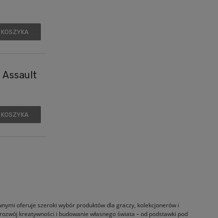
 KOSZYKA
 Assault
 KOSZYKA
ewnymi oferuje szeroki wybór produktów dla graczy, kolekcjonerów i
 rozwój kreatywności i budowanie własnego świata – od podstawki pod