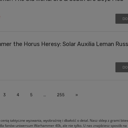
ł
DO
er the Horus Heresy: Solar Auxilia Leman Russ
DO
3
4
5
...
255
»
 cenią taktyczne wyzwania, wyobraźnię i dbałość o detal. Nasz sklep z grami bit
 dla fanów uniwersum Warhammer 40k, ale nie tylko. U nas znajdziesz sposób na