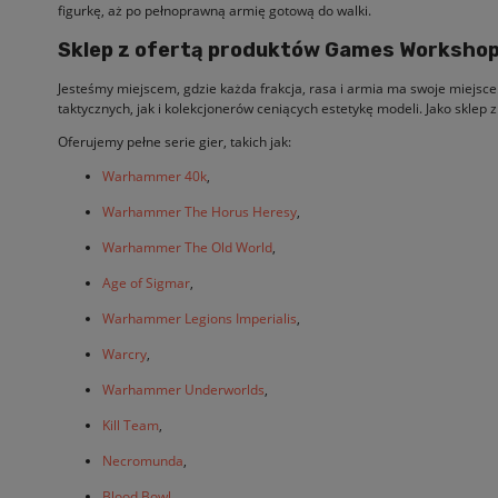
figurkę, aż po pełnoprawną armię gotową do walki.
Sklep z ofertą produktów Games Worksho
Jesteśmy miejscem, gdzie każda frakcja, rasa i armia ma swoje miejs
taktycznych, jak i kolekcjonerów ceniących estetykę modeli. Jako skle
Oferujemy pełne serie gier, takich jak:
Warhammer 40k
,
Warhammer The Horus Heresy
,
Warhammer The Old World
,
Age of Sigmar
,
Warhammer Legions Imperialis
,
Warcry
,
Warhammer Underworlds
,
Kill Team
,
Necromunda
,
Blood Bowl
,