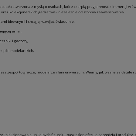
 została stworzona z myślą o osobach, które czerpią przyjemność z immersji w ś
ek oraz kolekcjonerskich gadżetów – niezależnie od stopnia zaawansowania.
ami bitewnymi i chcą ją rozwijać świadomie,
ejącej armii,
ęczniki i gadżety,
arzędzi modelarskich.
Nasz zespół to gracze, modelarze i fani uniwersum. Wiemy, jak ważne są detale 
zy kolekcjonowanie unikalnych figurek – nasz sklep oferuje narzędzia i produkty,