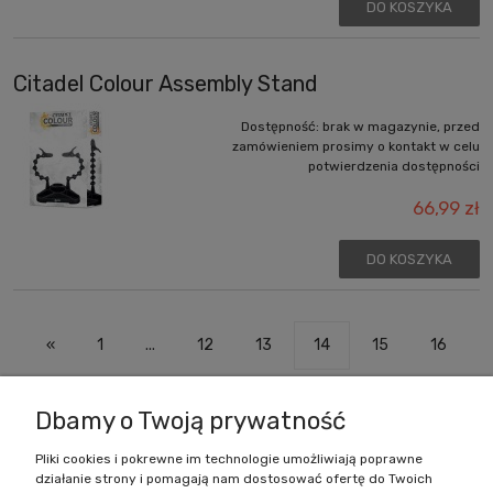
DO KOSZYKA
Citadel Colour Assembly Stand
Dostępność:
brak w magazynie, przed
zamówieniem prosimy o kontakt w celu
potwierdzenia dostępności
66,99 zł
DO KOSZYKA
«
1
...
12
13
14
15
16
...
29
»
Dbamy o Twoją prywatność
Pliki cookies i pokrewne im technologie umożliwiają poprawne
działanie strony i pomagają nam dostosować ofertę do Twoich
Zakupy