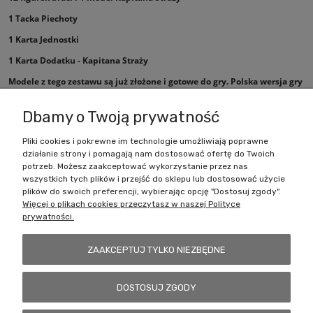
1 Tacka Piechoty
1 Karta Jednostki
1 Karta Dodatku - Kapitana Straży
Modele z tego zestawu są już złożone i gotowe do gry. Polska wersja gry
w angielskim pudełku.
Dbamy o Twoją prywatność
Pliki cookies i pokrewne im technologie umożliwiają poprawne
działanie strony i pomagają nam dostosować ofertę do Twoich
Zakupy
potrzeb. Możesz zaakceptować wykorzystanie przez nas
wszystkich tych plików i przejść do sklepu lub dostosować użycie
Pomoc
plików do swoich preferencji, wybierając opcję "Dostosuj zgody".
Więcej o plikach cookies przeczytasz w naszej Polityce
prywatności.
Moje konto
ZAAKCEPTUJ TYLKO NIEZBĘDNE
Informacje
DOSTOSUJ ZGODY