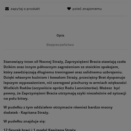
zapytaj o produkt
poleć znajomemu
Opis
Bezpieczeństwo
Stanowiący trzon sił Nocnej Straży, Zaprzysiężeni Bracia stawiają czoła
Dzikim oraz innym północnym zagrożeniom ze stoickim spokojem,
który zawdzięczają długiemu treningowi oraz solidnemu uzbrojeniu.
Dzięki własnym kuźniom i kowalom Straży, przeciętny Brat dysponuje
lepszym wyposażeniem, niż szeregowi piechurzy w armiach większości
Wielkich Rodów (oczywiście oprócz Rodu Lannisterów). Możesz być
pewny, że Zaprzysiężeni Bracia utrzymają szyki niezależnie od sytuacji
na polu bitwy.
W pudełku z tym oddziałem otrzymacie również bardzo mocny
dodatek - Kapitana Straży.
W pudełku znajduje się:
12 figurek braci i 1 model Kapitana Straży