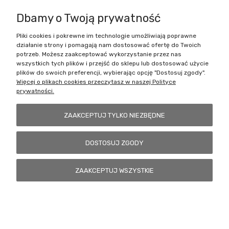
1 Karta Jednostki
Dbamy o Twoją prywatność
Pliki cookies i pokrewne im technologie umożliwiają poprawne
działanie strony i pomagają nam dostosować ofertę do Twoich
Zakupy
potrzeb. Możesz zaakceptować wykorzystanie przez nas
wszystkich tych plików i przejść do sklepu lub dostosować użycie
Pomoc
plików do swoich preferencji, wybierając opcję "Dostosuj zgody".
Więcej o plikach cookies przeczytasz w naszej Polityce
prywatności.
Moje konto
ZAAKCEPTUJ TYLKO NIEZBĘDNE
Informacje
DOSTOSUJ ZGODY
Battlecult | ul. Benedykta Dybowskiego 45/7, 41-208 Sosnowiec, woj.
ZAAKCEPTUJ WSZYSTKIE
śląskie | Email:
kontakt@battlecult.pl
Tel.:
669966242
| NIP:
6443563610 REGON: 520502331
POKAŻ PEŁNĄ WERSJĘ STRONY
Sklep internetowy Shoper.pl