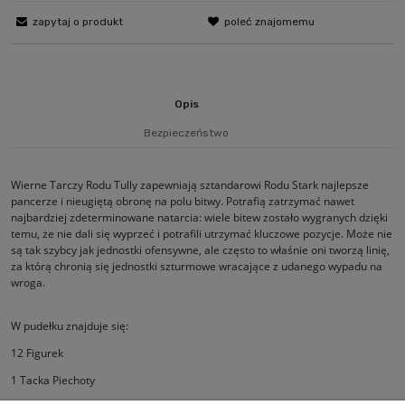
zapytaj o produkt
poleć znajomemu
Opis
Bezpieczeństwo
Wierne Tarczy Rodu Tully zapewniają sztandarowi Rodu Stark najlepsze
pancerze i nieugiętą obronę na polu bitwy. Potrafią zatrzymać nawet
najbardziej zdeterminowane natarcia: wiele bitew zostało wygranych dzięki
temu, że nie dali się wyprzeć i potrafili utrzymać kluczowe pozycje. Może nie
są tak szybcy jak jednostki ofensywne, ale często to właśnie oni tworzą linię,
za którą chronią się jednostki szturmowe wracające z udanego wypadu na
wroga.
W pudełku znajduje się:
12 Figurek
1 Tacka Piechoty