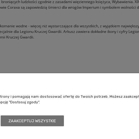
, broniących ludzkości zgodnie z zasadami więziennego księżyca, Wybawienia. XIX 
i synowie Coraxa są zapowiedzią śmierci dla wrogów Imperium i symbolem wolności 
komanie wodne - więcej niż wystarczające dla wszystkich, z wyjątkiem największ
alnie dla Legionu Kruczej Gwardii. Arkusz zawiera dokładne ikony i cyfry Legio
mii Kruczej Gwardii.
Pomoc
Moje konto
Jak kupować?
Logowanie
e strony i pomagają nam dostosować ofertę do Twoich potrzeb. Możesz zaakcep
Polityka prywatności
Moje zamówienia
opcję "Dostosuj zgody".
Regulamin sklepu
Przechowalnia
Ustawienia konta
ZAAKCEPTUJ WSZYSTKIE
/7, 41-208 Sosnowiec, woj. śląskie | Email:
kontakt@battlecult.pl
Tel.:
669966