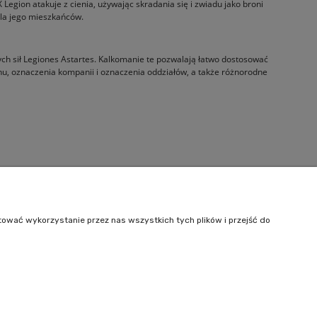
Legion atakuje z cienia, używając skradania się i zwiadu jako broni
dla jego mieszkańców.
ych sił Legiones Astartes. Kalkomanie te pozwalają łatwo dostosować
nu, oznaczenia kompanii i oznaczenia oddziałów, a także różnorodne
Informacje
O nas
tować wykorzystanie przez nas wszystkich tych plików i przejść do
Kontakt
242
| NIP: 6443563610 REGON: 520502331