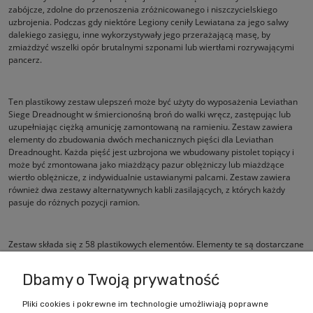
zabójcze, zdolne do przenoszenia zróżnicowanego i niszczycielskiego
uzbrojenia. Podczas gdy niektóre Legiony ceniły Lewiatana za jego salwy
dalekiego zasięgu, inne wykorzystywały jego przerażającą masę, by
zmiażdżyć wszelki opór brutalnymi szponami lub wiertłami rozrywającymi
pancerz.
Ten plastikowy zestaw ulepszeń może być użyty do wyposażenia Leviathan
Siege Dreadnought w śmiercionośną broń do walki wręcz, zastępując lub
uzupełniając ciężką amunicję zamontowaną na ramieniu. Zestaw zawiera
elementy do zbudowania dwóch mechanicznych pięści dla Leviathan
Dreadnought. Każda pięść jest uzbrojona we wbudowany pistolet topiący i
może być zmontowana jako miażdżący pazur oblężniczy lub miażdżące
wiertło oblężnicze, z indywidualnie ustawianymi palcami. Zestaw zawiera
również dwa zestawy alternatywnych kabli zasilających, z których każdy
pasuje do różnych pozycji ramion.
Zestaw składa się z 58 plastikowych elementów. Elementy te są dostarczane
niepomalowane i wymagają montażu.
Dbamy o Twoją prywatność
Pliki cookies i pokrewne im technologie umożliwiają poprawne