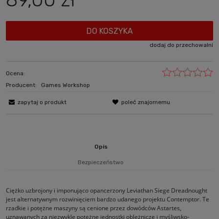
DO KOSZYKA
dodaj do przechowalni
Ocena:
Producent:
Games Workshop
zapytaj o produkt
poleć znajomemu
Opis
Bezpieczeństwo
Ciężko uzbrojony i imponująco opancerzony Leviathan Siege Dreadnought
jest alternatywnym rozwinięciem bardzo udanego projektu Contemptor. Te
rzadkie i potężne maszyny są cenione przez dowódców Astartes,
uznawanych za niezwykle potężne jednostki oblężnicze i myśliwsko-