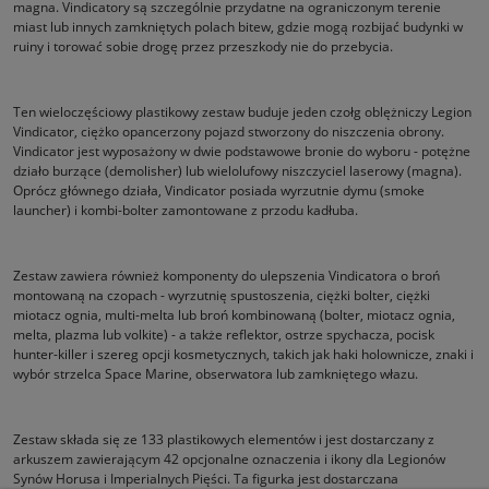
magna. Vindicatory są szczególnie przydatne na ograniczonym terenie
miast lub innych zamkniętych polach bitew, gdzie mogą rozbijać budynki w
ruiny i torować sobie drogę przez przeszkody nie do przebycia.
Ten wieloczęściowy plastikowy zestaw buduje jeden czołg oblężniczy Legion
Vindicator, ciężko opancerzony pojazd stworzony do niszczenia obrony.
Vindicator jest wyposażony w dwie podstawowe bronie do wyboru - potężne
działo burzące (demolisher) lub wielolufowy niszczyciel laserowy (magna).
Oprócz głównego działa, Vindicator posiada wyrzutnie dymu (smoke
launcher) i kombi-bolter zamontowane z przodu kadłuba.
Zestaw zawiera również komponenty do ulepszenia Vindicatora o broń
montowaną na czopach - wyrzutnię spustoszenia, ciężki bolter, ciężki
miotacz ognia, multi-melta lub broń kombinowaną (bolter, miotacz ognia,
melta, plazma lub volkite) - a także reflektor, ostrze spychacza, pocisk
hunter-killer i szereg opcji kosmetycznych, takich jak haki holownicze, znaki i
wybór strzelca Space Marine, obserwatora lub zamkniętego włazu.
Zestaw składa się ze 133 plastikowych elementów i jest dostarczany z
arkuszem zawierającym 42 opcjonalne oznaczenia i ikony dla Legionów
Synów Horusa i Imperialnych Pięści. Ta figurka jest dostarczana