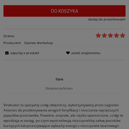
DO KOSZYKA
dodaj do przechowalni
Ocena:
Producent:
Games Workshop
zapytaj o produkt
poleć znajomemu
Opis
Bezpieczeństwo
Vindicator to specjalny czołg oblężniczy, wykorzystywany przez Legiones
Astartes do przełamywania wrogich fortyfikacji i niszczenia najcięższych
pojazdów przeciwnika. Powolne, ociężałe, ale ciężko opancerzone, czołgi te
wjeżdżają w zasięg, po czym wystrzeliwują niszczycielską salwę pocisków
burzących lub przeszywające wybuchy energii z niszczyciela laserowego