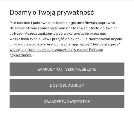
niepomalowana i wymaga montażu.
Dbamy o Twoją prywatność
Pliki cookies i pokrewne im technologie umożliwiają poprawne
działanie strony i pomagają nam dostosować ofertę do Twoich
Zakupy
potrzeb. Możesz zaakceptować wykorzystanie przez nas
wszystkich tych plików i przejść do sklepu lub dostosować użycie
Pomoc
plików do swoich preferencji, wybierając opcję "Dostosuj zgody".
Więcej o plikach cookies przeczytasz w naszej Polityce
prywatności.
Moje konto
ZAAKCEPTUJ TYLKO NIEZBĘDNE
Informacje
DOSTOSUJ ZGODY
Battlecult | ul. Benedykta Dybowskiego 45/7, 41-208 Sosnowiec, woj.
ZAAKCEPTUJ WSZYSTKIE
śląskie | Email:
kontakt@battlecult.pl
Tel.:
669966242
| NIP:
6443563610 REGON: 520502331
POKAŻ PEŁNĄ WERSJĘ STRONY
Sklep internetowy Shoper.pl