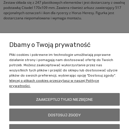
Zestaw składa się z 247 plastikowych elementów i jest dostarczany z owalną
podstawką Citadel 170x109 mm. Zawiera również arkusz zawierający 517
opcjonalnych oznaczeń i ikon dla rycerzy z Horus Heresy. Figurka jest
dostarczana niepomalowana i wymaga montażu.
Dbamy o Twoją prywatność
Pliki cookies i pokrewne im technologie umożliwiają poprawne
działanie strony i pomagają nam dostosować ofertę do Twoich
Zakupy
potrzeb. Możesz zaakceptować wykorzystanie przez nas
wszystkich tych plików i przejść do sklepu lub dostosować użycie
Pomoc
plików do swoich preferencji, wybierając opcję "Dostosuj zgody".
Więcej o plikach cookies przeczytasz w naszej Polityce
prywatności.
Moje konto
ZAAKCEPTUJ TYLKO NIEZBĘDNE
Informacje
DOSTOSUJ ZGODY
Battlecult | ul. Benedykta Dybowskiego 45/7, 41-208 Sosnowiec, woj.