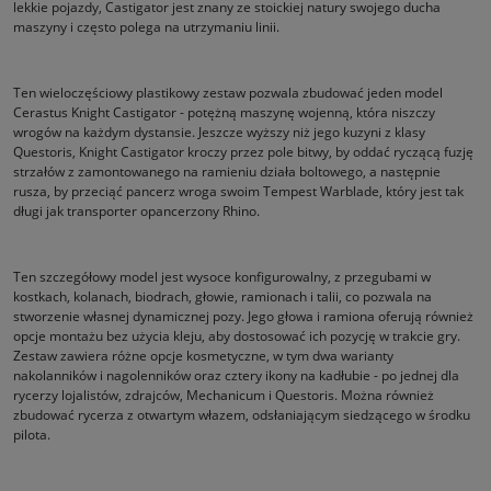
lekkie pojazdy, Castigator jest znany ze stoickiej natury swojego ducha
maszyny i często polega na utrzymaniu linii.
Ten wieloczęściowy plastikowy zestaw pozwala zbudować jeden model
Cerastus Knight Castigator - potężną maszynę wojenną, która niszczy
wrogów na każdym dystansie. Jeszcze wyższy niż jego kuzyni z klasy
Questoris, Knight Castigator kroczy przez pole bitwy, by oddać ryczącą fuzję
strzałów z zamontowanego na ramieniu działa boltowego, a następnie
rusza, by przeciąć pancerz wroga swoim Tempest Warblade, który jest tak
długi jak transporter opancerzony Rhino.
Ten szczegółowy model jest wysoce konfigurowalny, z przegubami w
kostkach, kolanach, biodrach, głowie, ramionach i talii, co pozwala na
stworzenie własnej dynamicznej pozy. Jego głowa i ramiona oferują również
opcje montażu bez użycia kleju, aby dostosować ich pozycję w trakcie gry.
Zestaw zawiera różne opcje kosmetyczne, w tym dwa warianty
nakolanników i nagolenników oraz cztery ikony na kadłubie - po jednej dla
rycerzy lojalistów, zdrajców, Mechanicum i Questoris. Można również
zbudować rycerza z otwartym włazem, odsłaniającym siedzącego w środku
pilota.