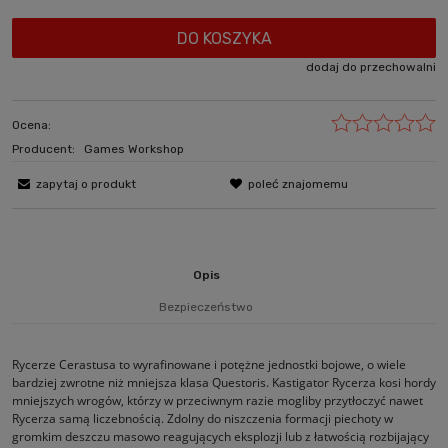
DO KOSZYKA
dodaj do przechowalni
Ocena:
Producent:
Games Workshop
zapytaj o produkt
poleć znajomemu
Opis
Bezpieczeństwo
Rycerze Cerastusa to wyrafinowane i potężne jednostki bojowe, o wiele
bardziej zwrotne niż mniejsza klasa Questoris. Kastigator Rycerza kosi hordy
mniejszych wrogów, którzy w przeciwnym razie mogliby przytłoczyć nawet
Rycerza samą liczebnością. Zdolny do niszczenia formacji piechoty w
gromkim deszczu masowo reagujących eksplozji lub z łatwością rozbijający