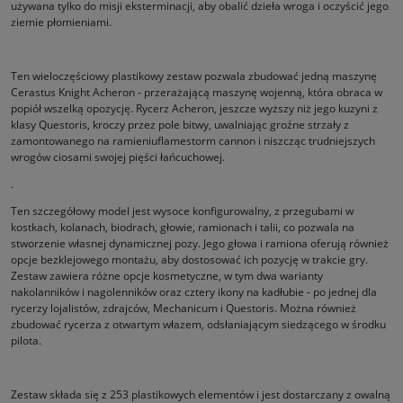
używana tylko do misji eksterminacji, aby obalić dzieła wroga i oczyścić jego
ziemie płomieniami.
Ten wieloczęściowy plastikowy zestaw pozwala zbudować jedną maszynę
Cerastus Knight Acheron - przerażającą maszynę wojenną, która obraca w
popiół wszelką opozycję. Rycerz Acheron, jeszcze wyższy niż jego kuzyni z
klasy Questoris, kroczy przez pole bitwy, uwalniając groźne strzały z
zamontowanego na ramieniuflamestorm cannon i niszcząc trudniejszych
wrogów ciosami swojej pięści łańcuchowej.
.
Ten szczegółowy model jest wysoce konfigurowalny, z przegubami w
kostkach, kolanach, biodrach, głowie, ramionach i talii, co pozwala na
stworzenie własnej dynamicznej pozy. Jego głowa i ramiona oferują również
opcje bezklejowego montażu, aby dostosować ich pozycję w trakcie gry.
Zestaw zawiera różne opcje kosmetyczne, w tym dwa warianty
nakolanników i nagolenników oraz cztery ikony na kadłubie - po jednej dla
rycerzy lojalistów, zdrajców, Mechanicum i Questoris. Można również
zbudować rycerza z otwartym włazem, odsłaniającym siedzącego w środku
pilota.
Zestaw składa się z 253 plastikowych elementów i jest dostarczany z owalną