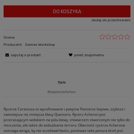
DO KOSZYKA
dodaj do przechowalni
Ocena:
Producent:
Games Workshop
zapytaj o produkt
poleć znajomemu
Opis
Bezpieczeństwo
Rycerze Cerastusa to wyrafinowane i potężne Pancerze bojowe, szybsze i
zwinniejsze niż mniejsze klasy Questoris. Rycerz Acheron jest
przerażającym widokiem na polu bitwy, żniwiarzem stworzonym nie tylko do
niszczenia, ale także do wzbudzania terroru. Obecność rycerza Acherona
ostrzega wroga, by nie oczekiwał litości, ponieważ taka ponura broń jest