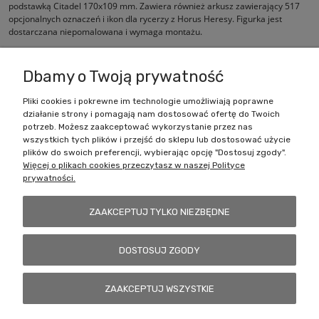
podstawką Citadel 170x109 mm. Zawiera również arkusz zawierający 517
opcjonalnych oznaczeń i ikon dla rycerzy z Horus Heresy. Figurka jest
dostarczana niepomalowana i wymaga montażu.
Dbamy o Twoją prywatność
Pliki cookies i pokrewne im technologie umożliwiają poprawne
działanie strony i pomagają nam dostosować ofertę do Twoich
Zakupy
potrzeb. Możesz zaakceptować wykorzystanie przez nas
wszystkich tych plików i przejść do sklepu lub dostosować użycie
Pomoc
plików do swoich preferencji, wybierając opcję "Dostosuj zgody".
Więcej o plikach cookies przeczytasz w naszej Polityce
prywatności.
Moje konto
ZAAKCEPTUJ TYLKO NIEZBĘDNE
Informacje
DOSTOSUJ ZGODY
Battlecult | ul. Benedykta Dybowskiego 45/7, 41-208 Sosnowiec, woj.
ZAAKCEPTUJ WSZYSTKIE
śląskie | Email:
kontakt@battlecult.pl
Tel.:
669966242
| NIP:
6443563610 REGON: 520502331