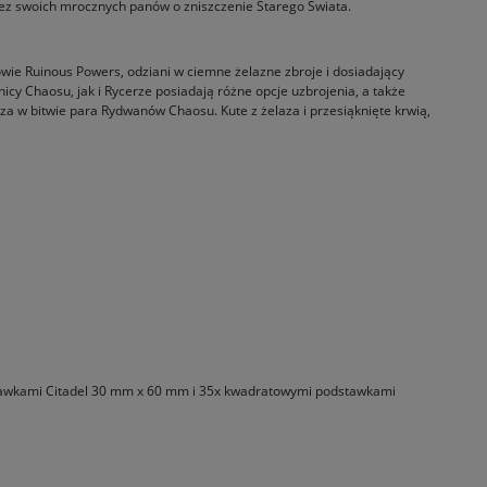
rzez swoich mrocznych panów o zniszczenie Starego Świata.
ie Ruinous Powers, odziani w ciemne żelazne zbroje i dosiadający
y Chaosu, jak i Rycerze posiadają różne opcje uzbrojenia, a także
a w bitwie para Rydwanów Chaosu. Kute z żelaza i przesiąknięte krwią,
dstawkami Citadel 30 mm x 60 mm i 35x kwadratowymi podstawkami