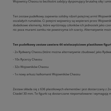
Wojownicy Chaosu to bezlitośni zabójcy dysponujący brutalną siłą i um
Ten zestaw pudełkowy zapewnia solidny rdzeń potężnej armii Wojownik
oszalałych rumaków. Ci potężni wojownicy są wspierani przez Wojownik
dodatkowe elementy, które wyróżniają członków ich jednostek jako cze
nic poza murami zamku nie powstrzyma ich szarży. Alternatywnie moż
Ten pudełkowy zestaw zawiera 44 wieloczęściowe plastikowe figurk
- 2x Rydwany Chaosu (które można alternatywnie zbudować jako Rydw
- 10x Rycerzy Chaosu
- 32x Wojowników Chaosu
- 1x nowy arkusz kalkomanii Wojowników Chaosu
Zestaw składa się z 636 plastikowych elementów i jest dostarczany 
Citadel 30 mm. Te figurki są dostarczane niepomalowane i wymagają mont