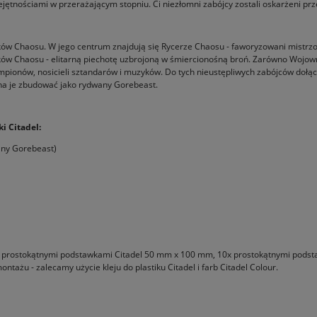
iejętnościami w przerażającym stopniu. Ci niezłomni zabójcy zostali oskarżeni p
ów Chaosu. W jego centrum znajdują się Rycerze Chaosu - faworyzowani mistrzow
ów Chaosu - elitarną piechotę uzbrojoną w śmiercionośną broń. Zarówno Wojownic
mpionów, nosicieli sztandarów i muzyków. Do tych nieustępliwych zabójców dołącz
na je zbudować jako rydwany Gorebeast.
i Citadel:
any Gorebeast)
z 2x prostokątnymi podstawkami Citadel 50 mm x 100 mm, 10x prostokątnymi po
ażu - zalecamy użycie kleju do plastiku Citadel i farb Citadel Colour.