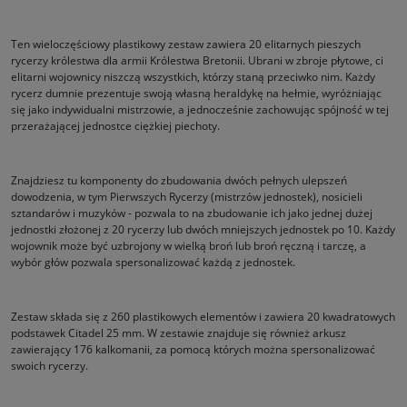
Ten wieloczęściowy plastikowy zestaw zawiera 20 elitarnych pieszych
rycerzy królestwa dla armii Królestwa Bretonii. Ubrani w zbroje płytowe, ci
elitarni wojownicy niszczą wszystkich, którzy staną przeciwko nim. Każdy
rycerz dumnie prezentuje swoją własną heraldykę na hełmie, wyróżniając
się jako indywidualni mistrzowie, a jednocześnie zachowując spójność w tej
przerażającej jednostce ciężkiej piechoty.
Znajdziesz tu komponenty do zbudowania dwóch pełnych ulepszeń
dowodzenia, w tym Pierwszych Rycerzy (mistrzów jednostek), nosicieli
sztandarów i muzyków - pozwala to na zbudowanie ich jako jednej dużej
jednostki złożonej z 20 rycerzy lub dwóch mniejszych jednostek po 10. Każdy
wojownik może być uzbrojony w wielką broń lub broń ręczną i tarczę, a
wybór głów pozwala spersonalizować każdą z jednostek.
Zestaw składa się z 260 plastikowych elementów i zawiera 20 kwadratowych
podstawek Citadel 25 mm. W zestawie znajduje się również arkusz
zawierający 176 kalkomanii, za pomocą których można spersonalizować
swoich rycerzy.