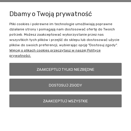
Te figurki są dostarczane niepomalowane i wymagają montażu.
Dbamy o Twoją prywatność
Pliki cookies i pokrewne im technologie umożliwiają poprawne
działanie strony i pomagają nam dostosować ofertę do Twoich
Zakupy
potrzeb. Możesz zaakceptować wykorzystanie przez nas
wszystkich tych plików i przejść do sklepu lub dostosować użycie
Pomoc
plików do swoich preferencji, wybierając opcję "Dostosuj zgody".
Więcej o plikach cookies przeczytasz w naszej Polityce
prywatności.
Moje konto
ZAAKCEPTUJ TYLKO NIEZBĘDNE
Informacje
DOSTOSUJ ZGODY
Battlecult | ul. Benedykta Dybowskiego 45/7, 41-208 Sosnowiec, woj.
ZAAKCEPTUJ WSZYSTKIE
śląskie | Email:
kontakt@battlecult.pl
Tel.:
669966242
| NIP:
6443563610 REGON: 520502331
POKAŻ PEŁNĄ WERSJĘ STRONY