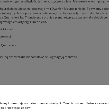
razić wroga na odległość, jak i miażdżyć go z bliska. Maszerują w rytm potężnyc
urek do zbudowania potężnej armii Dwarfen Mountain Holds. To świetny sposób n
w uzbrojonych w topory i tarcze lub dwuręczne topory, w tym opcje dla dwóch peł
z Quarrellers lub Thunderers z bronią ręczną, również z opcjami dla dwóch pełn
gów ogniem artyleryjskim z nieba.
k Citadel:
bombers)
 Quarrellers)
urki są dostarczane niepomalowane i wymagają montażu.
Pomoc
Moje konto
Jak kupować?
Logowanie
e strony i pomagają nam dostosować ofertę do Twoich potrzeb. Możesz zaakcep
Polityka prywatności
Moje zamówienia
opcję "Dostosuj zgody".