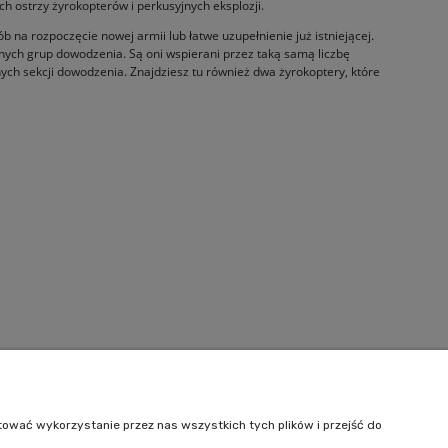
h ostrzy żyrokopterów i perkusyjnych eksplozji.
a rozpoczęcie nowej armii lub łatwe uzupełnienie już istniejącej.
nych grup dowodzenia. Są oni wspierani przez taką samą liczbę
ych sekcji dowodzenia. Znajdziesz tu również dwa żyrokoptery, które
Informacje
O nas
tować wykorzystanie przez nas wszystkich tych plików i przejść do
Kontakt