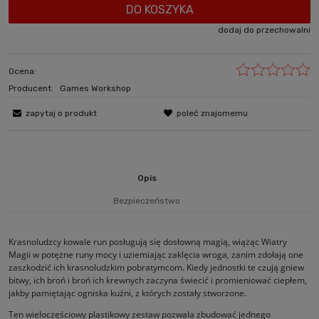
DO KOSZYKA
dodaj do przechowalni
Ocena:
Producent:
Games Workshop
zapytaj o produkt
poleć znajomemu
Opis
Bezpieczeństwo
Krasnoludzcy kowale run posługują się dosłowną magią, wiążąc Wiatry
Magii w potężne runy mocy i uziemiając zaklęcia wroga, zanim zdołają one
zaszkodzić ich krasnoludzkim pobratymcom. Kiedy jednostki te czują gniew
bitwy, ich broń i broń ich krewnych zaczyna świecić i promieniować ciepłem,
jakby pamiętając ogniska kuźni, z których zostały stworzone.
Ten wieloczęściowy plastikowy zestaw pozwala zbudować jednego