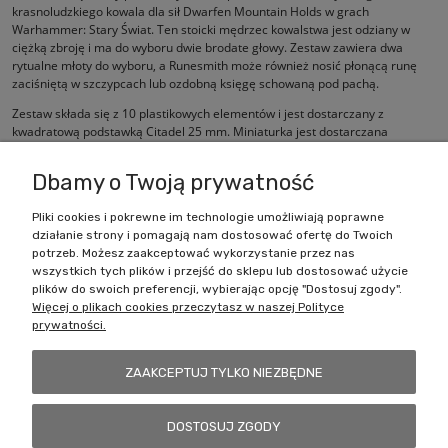
krasnoludzkiego kowala dla sił Dwarfen Mountain Holds w grach
Warhammer: Stary Świat. Ten stoicki mędrzec kowalstwa jest odziany w
ciężką zbroję i ma do wyboru dwie brodate głowy. Zestaw zawiera dwa
rytualne młoty do wyboru, a Runesmith może również nosić płonącą runę
zaciśniętą w szczypcach lub ozdobną księgę schowaną pod pachą.
Zestaw składa się z 10 plastikowych elementów i jest dostarczany z
kwadratową podstawką Citadel 25 mm. Miniaturka jest dostarczana
niepomalowana i wymaga montażu.
Dbamy o Twoją prywatność
Pliki cookies i pokrewne im technologie umożliwiają poprawne
działanie strony i pomagają nam dostosować ofertę do Twoich
Zakupy
potrzeb. Możesz zaakceptować wykorzystanie przez nas
wszystkich tych plików i przejść do sklepu lub dostosować użycie
Pomoc
plików do swoich preferencji, wybierając opcję "Dostosuj zgody".
Więcej o plikach cookies przeczytasz w naszej Polityce
prywatności.
Moje konto
ZAAKCEPTUJ TYLKO NIEZBĘDNE
Informacje
DOSTOSUJ ZGODY