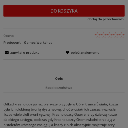
DO KOSZYKA
dodaj do przechowalni
Ocena:
Producent:
Games Workshop
zapytaj o produkt
poleć znajomemu
Opis
Bezpieczeństwo
Odkąd krasnoludy po raz pierwszy przybyły w Góry Krańca Świata, kusza
była ich ulubioną bronią dystansową, choć w ostatnich czasach wzrosła
liczba wielbicieli broni ręcznej. Krasnoludzcy Quarrellerzy dzierżą kusze
dalekiego zasięgu, podczas gdy Krasnoludzcy Gromowładni strzelają z
pistoletów krótszego zasięgu, a każdy z nich obsesyjnie majstruje przy