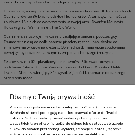
swojej broni, aby udowodnić, że ich projekty są najlepsze.
Ten wieloczęściowy plastikowy zestaw pozwala zbudować 36 krasnoludzkich
Quarrellerów lub 36 krasnoludzkich Thundererów. Alternatywnie, możesz
zbudować 18 z nich do wykorzystania w swojej armii Dwarfen Mountain
Holds w grach Warhammer: The Old World.
Quarrellers są uzbrojeni w kusze przebijające pancerz, podczas gdy
Thunderers niosą do walki potężne pistolety ręczne - oba idealne do
eliminowania wrogów na dystans. Obie jednostki mają opcję zbudowania
pełnej grupy dowodzenia, w tym czempiona, chorążego i muzyka.
Zestaw zawiera 621 plastikowych elementów i 36x kwadratowych
podstawek Citadel 25 mm. Zawiera również: 1x Dwarf Mountain Holds
Transfer Sheet zawierający 342 wysokiej jakości kalkomanie do dalszego
ozdabiania modeli.
Te figurki są dostarczane niepomalowane i wymagają montażu.
Dbamy o Twoją prywatność
Pliki cookies i pokrewne im technologie umożliwiają poprawne
działanie strony i pomagają nam dostosować ofertę do Twoich
Zakupy
potrzeb. Możesz zaakceptować wykorzystanie przez nas
wszystkich tych plików i przejść do sklepu lub dostosować użycie
Pomoc
plików do swoich preferencji, wybierając opcję "Dostosuj zgody".
Więcej o plikach cookies przeczytasz w naszej Polityce