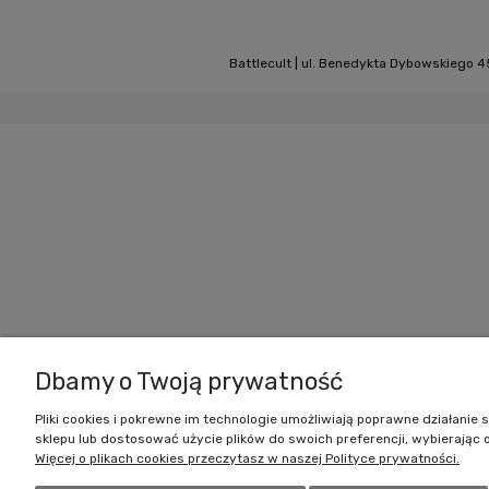
Battlecult | ul. Benedykta Dybowskiego 45
Dbamy o Twoją prywatność
Pliki cookies i pokrewne im technologie umożliwiają poprawne działani
sklepu lub dostosować użycie plików do swoich preferencji, wybierając 
Więcej o plikach cookies przeczytasz w naszej Polityce prywatności.