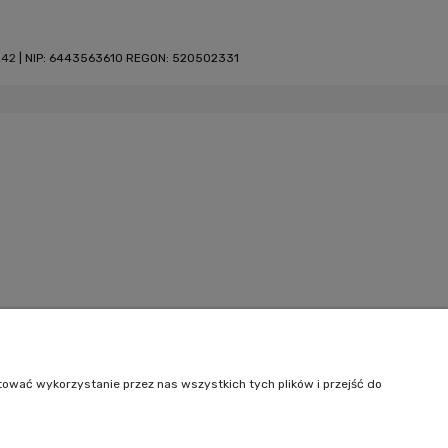
242
| NIP: 6443563610 REGON: 520502331
tować wykorzystanie przez nas wszystkich tych plików i przejść do