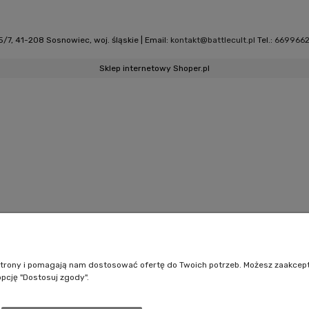
/7, 41-208 Sosnowiec, woj. śląskie | Email:
kontakt@battlecult.pl
Tel.:
669966
Sklep internetowy Shoper.pl
e strony i pomagają nam dostosować ofertę do Twoich potrzeb. Możesz zaakcep
opcję "Dostosuj zgody".