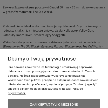
Zawiera 3x prostokątne podstawki Citadel 50 mm x 75 mm do wykorzystania
w grach Warhammer: The Old World.
Podstawki te są idealne dla machin wojennych lub niektórych potwornych
jednostek, takich jak miotacze gniewu, działa Hellblaster Volley Gun,
katapulty Doom Diver i smocze ogry Shaggoth.
Wskazówki dotyczące rozmiarów podstawek jednostek można znaleźć w
Warhammer:
The Old World - Ravening Hordes
i
Warhammer:
The Old World -
Forces of Fantasy
, które są dostępne osobno.
Dbamy o Twoją prywatność
Pliki cookies i pokrewne im technologie umożliwiają poprawne
działanie strony i pomagają nam dostosować ofertę do Twoich
Zakupy
potrzeb. Możesz zaakceptować wykorzystanie przez nas
wszystkich tych plików i przejść do sklepu lub dostosować użycie
Pomoc
plików do swoich preferencji, wybierając opcję "Dostosuj zgody".
Więcej o plikach cookies przeczytasz w naszej Polityce
prywatności.
Moje konto
ZAAKCEPTUJ TYLKO NIEZBĘDNE
Informacje