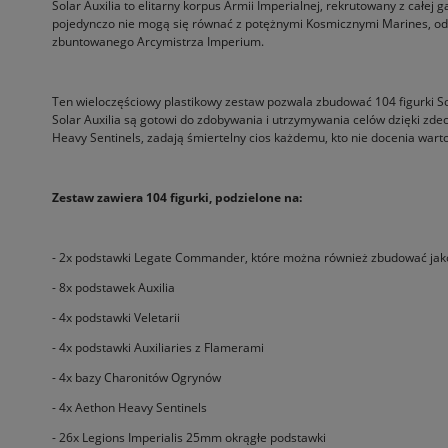
Solar Auxilia to elitarny korpus Armii Imperialnej, rekrutowany z całej
pojedynczo nie mogą się równać z potężnymi Kosmicznymi Marines, oddzi
zbuntowanego Arcymistrza Imperium.
Ten wieloczęściowy plastikowy zestaw pozwala zbudować 104 figurki Solar
Solar Auxilia są gotowi do zdobywania i utrzymywania celów dzięki z
Heavy Sentinels, zadają śmiertelny cios każdemu, kto nie docenia warto
Zestaw zawiera 104 figurki, podzielone na:
- 2x podstawki Legate Commander, które można również zbudować jak
- 8x podstawek Auxilia
- 4x podstawki Veletarii
- 4x podstawki Auxiliaries z Flamerami
- 4x bazy Charonitów Ogrynów
- 4x Aethon Heavy Sentinels
- 26x Legions Imperialis 25mm okrągłe podstawki