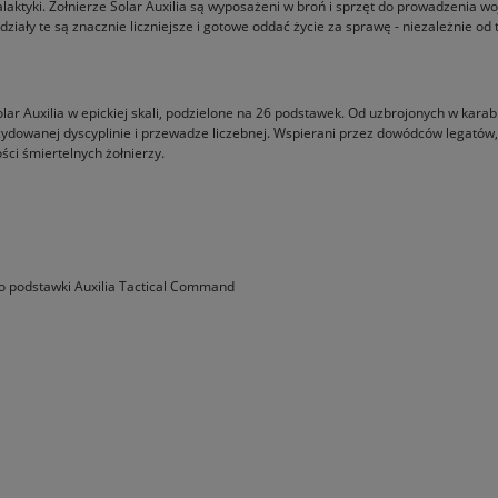
 galaktyki. Żołnierze Solar Auxilia są wyposażeni w broń i sprzęt do prowadzenia
ały te są znacznie liczniejsze i gotowe oddać życie za sprawę - niezależnie od 
 Auxilia w epickiej skali, podzielone na 26 podstawek. Od uzbrojonych w karabiny
decydowanej dyscyplinie i przewadze liczebnej. Wspierani przez dowódców legat
ści śmiertelnych żołnierzy.
o podstawki Auxilia Tactical Command