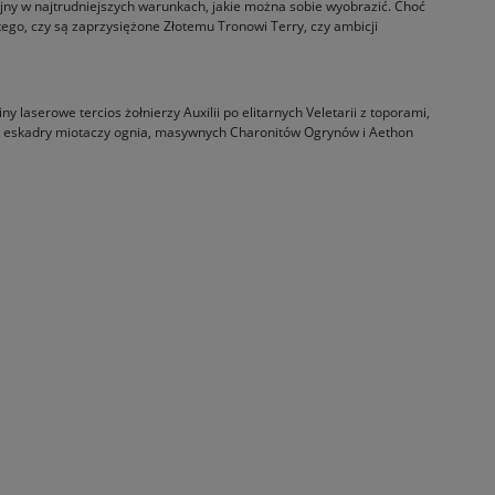
 wojny w najtrudniejszych warunkach, jakie można sobie wyobrazić. Choć
tego, czy są zaprzysiężone Złotemu Tronowi Terry, czy ambicji
 laserowe tercios żołnierzy Auxilii po elitarnych Veletarii z toporami,
ów, eskadry miotaczy ognia, masywnych Charonitów Ogrynów i Aethon