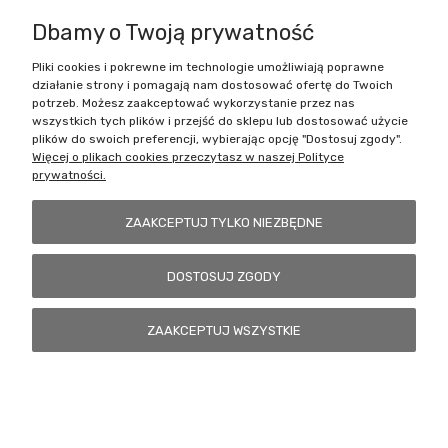
Dbamy o Twoją prywatność
Pliki cookies i pokrewne im technologie umożliwiają poprawne
Battlecult | ul. Benedykta Dybowskiego 45/7, 41-208 Sosnowiec, woj.
działanie strony i pomagają nam dostosować ofertę do Twoich
śląskie | Email:
kontakt@battlecult.pl
Tel.:
669966242
| NIP:
potrzeb. Możesz zaakceptować wykorzystanie przez nas
6443563610 REGON: 520502331
wszystkich tych plików i przejść do sklepu lub dostosować użycie
plików do swoich preferencji, wybierając opcję "Dostosuj zgody".
POKAŻ PEŁNĄ WERSJĘ STRONY
Więcej o plikach cookies przeczytasz w naszej Polityce
prywatności.
Sklep internetowy Shoper.pl
ZAAKCEPTUJ TYLKO NIEZBĘDNE
DOSTOSUJ ZGODY
ZAAKCEPTUJ WSZYSTKIE