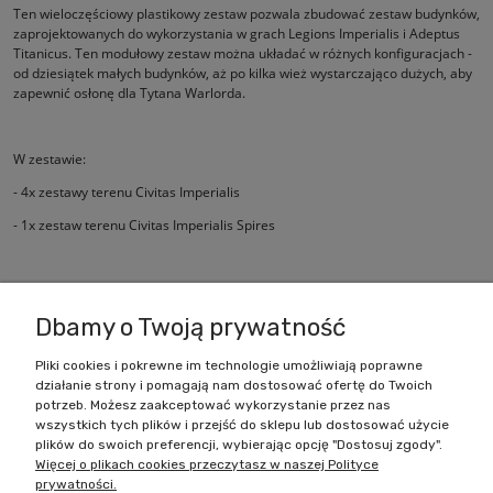
Ten wieloczęściowy plastikowy zestaw pozwala zbudować zestaw budynków,
zaprojektowanych do wykorzystania w grach Legions Imperialis i Adeptus
Titanicus. Ten modułowy zestaw można układać w różnych konfiguracjach -
od dziesiątek małych budynków, aż po kilka wież wystarczająco dużych, aby
zapewnić osłonę dla Tytana Warlorda.
W zestawie:
- 4x zestawy terenu Civitas Imperialis
- 1x zestaw terenu Civitas Imperialis Spires
Te figurki są dostarczane niepomalowane i wymagają montażu.
Dbamy o Twoją prywatność
Pliki cookies i pokrewne im technologie umożliwiają poprawne
działanie strony i pomagają nam dostosować ofertę do Twoich
Zakupy
potrzeb. Możesz zaakceptować wykorzystanie przez nas
wszystkich tych plików i przejść do sklepu lub dostosować użycie
Pomoc
plików do swoich preferencji, wybierając opcję "Dostosuj zgody".
Więcej o plikach cookies przeczytasz w naszej Polityce
prywatności.