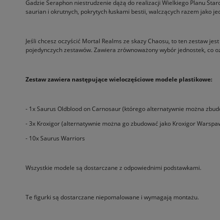
Gadzie Seraphon niestrudzenie dążą do realizacji Wielkiego Planu St
saurian i okrutnych, pokrytych łuskami bestii, walczących razem jako j
Jeśli chcesz oczyścić Mortal Realms ze skazy Chaosu, to ten zestaw je
pojedynczych zestawów. Zawiera zrównoważony wybór jednostek, co oz
Zestaw zawiera następujące wieloczęściowe modele plastikowe:
- 1x Saurus Oldblood on Carnosaur (którego alternatywnie można zbud
- 3x Kroxigor (alternatywnie można go zbudować jako Kroxigor Warsp
- 10x Saurus Warriors
Wszystkie modele są dostarczane z odpowiednimi podstawkami.
Te figurki są dostarczane niepomalowane i wymagają montażu.