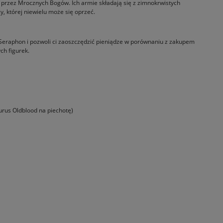
 przez Mrocznych Bogów. Ich armie składają się z zimnokrwistych
y, której niewielu może się oprzeć.
ił Seraphon i pozwoli ci zaoszczędzić pieniądze w porównaniu z zakupem
h figurek.
urus Oldblood na piechotę)