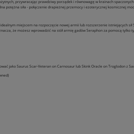
arożytnych, przywracając prawdziwy porządek i równowagę w krainach spaczonych
edna potężna siła - połączenie drapieżnej przemocy i ezoterycznej kosmicznej moc
st idealnym miejscem na rozpoczęcie nowej armii lub rozszerzenie istniejących s
nacza, że możesz wprowadzić na stół armię gadów Seraphon za pomocą tylko tyc
ować jako Saurus Scar-Veteran on Carnosaur lub Skink Oracle on Troglodon z Sa
awned)