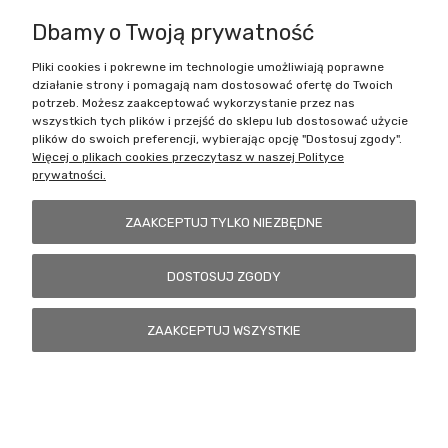
Dbamy o Twoją prywatność
Pliki cookies i pokrewne im technologie umożliwiają poprawne
Battlecult | ul. Benedykta Dybowskiego 45/7, 41-208 Sosnowiec, woj.
działanie strony i pomagają nam dostosować ofertę do Twoich
śląskie | Email:
kontakt@battlecult.pl
Tel.:
669966242
| NIP:
potrzeb. Możesz zaakceptować wykorzystanie przez nas
6443563610 REGON: 520502331
wszystkich tych plików i przejść do sklepu lub dostosować użycie
plików do swoich preferencji, wybierając opcję "Dostosuj zgody".
POKAŻ PEŁNĄ WERSJĘ STRONY
Więcej o plikach cookies przeczytasz w naszej Polityce
prywatności.
Sklep internetowy Shoper.pl
ZAAKCEPTUJ TYLKO NIEZBĘDNE
DOSTOSUJ ZGODY
ZAAKCEPTUJ WSZYSTKIE