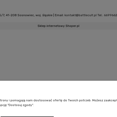
/7, 41-208 Sosnowiec, woj. śląskie | Email:
kontakt@battlecult.pl
Tel.:
669966
Sklep internetowy Shoper.pl
e strony i pomagają nam dostosować ofertę do Twoich potrzeb. Możesz zaakcep
opcję "Dostosuj zgody".