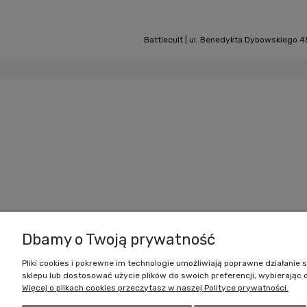
Battlecult | ul. Benedykta Dybowskiego 45
Dbamy o Twoją prywatność
Pliki cookies i pokrewne im technologie umożliwiają poprawne działani
sklepu lub dostosować użycie plików do swoich preferencji, wybierając 
Więcej o plikach cookies przeczytasz w naszej Polityce prywatności.