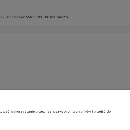
242
| NIP: 6443563610 REGON: 520502331
tować wykorzystanie przez nas wszystkich tych plików i przejść do