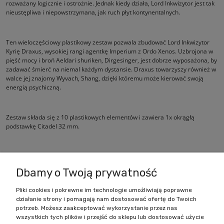
rozważany logicznie i ostrożnie. Jednak kiedy działa, Lord Inkwizytor jest tak
nieustępliwa i niepowstrzymana, jak ruch płyt kontynentalnych.
Ten wieloczęściowy plastikowy zestaw pozwala zbudować Lord Inkwizytor
Kyrię Draxus, wysokiej rangi agentkę Imperium z Ordo Xenos. Uzbrojona w
pięść mocy i broń Aeldari shuriken, Dirgesinger, jest dobrze wyposażona, by
zadawać śmierć na niemal każdym dystansie. Draxus towarzyszy również w
walce jej znajomy Wyvach, Shang, dzięki któremu może kierować swoją
energią psychiczną.
Zestaw składa się z 10 plastikowych elementów i zawiera 1x okrągłą
podstawkę Citadel 32 mm.
Ta figurka jest dostarczana niepomalowana i wymaga montażu.
Dbamy o Twoją prywatność
Pliki cookies i pokrewne im technologie umożliwiają poprawne
działanie strony i pomagają nam dostosować ofertę do Twoich
Zakupy
potrzeb. Możesz zaakceptować wykorzystanie przez nas
wszystkich tych plików i przejść do sklepu lub dostosować użycie