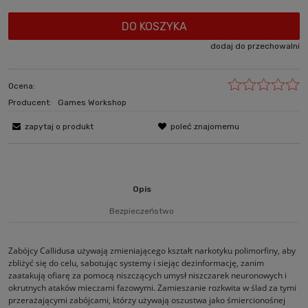
DO KOSZYKA
dodaj do przechowalni
Ocena:
Producent:
Games Workshop
zapytaj o produkt
poleć znajomemu
Opis
Bezpieczeństwo
Zabójcy Callidusa używają zmieniającego kształt narkotyku polimorfiny, aby
zbliżyć się do celu, sabotując systemy i siejąc dezinformację, zanim
zaatakują ofiarę za pomocą niszczących umysł niszczarek neuronowych i
okrutnych ataków mieczami fazowymi. Zamieszanie rozkwita w ślad za tymi
przerażającymi zabójcami, którzy używają oszustwa jako śmiercionośnej