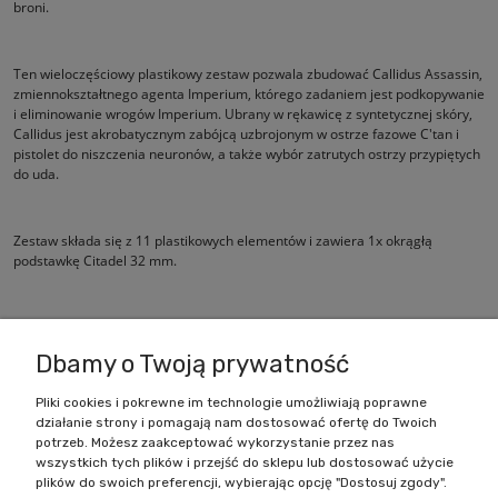
broni.
Ten wieloczęściowy plastikowy zestaw pozwala zbudować Callidus Assassin,
zmiennokształtnego agenta Imperium, którego zadaniem jest podkopywanie
i eliminowanie wrogów Imperium. Ubrany w rękawicę z syntetycznej skóry,
Callidus jest akrobatycznym zabójcą uzbrojonym w ostrze fazowe C'tan i
pistolet do niszczenia neuronów, a także wybór zatrutych ostrzy przypiętych
do uda.
Zestaw składa się z 11 plastikowych elementów i zawiera 1x okrągłą
podstawkę Citadel 32 mm.
Ta figurka jest dostarczana niepomalowana i wymaga montażu.
Dbamy o Twoją prywatność
Pliki cookies i pokrewne im technologie umożliwiają poprawne
działanie strony i pomagają nam dostosować ofertę do Twoich
Zakupy
potrzeb. Możesz zaakceptować wykorzystanie przez nas
wszystkich tych plików i przejść do sklepu lub dostosować użycie
Pomoc
plików do swoich preferencji, wybierając opcję "Dostosuj zgody".