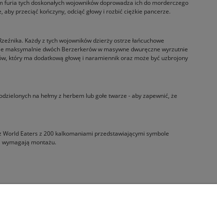
iem furia tych doskonałych wojowników doprowadza ich do morderczego
, aby przeciąć kończyny, odciąć głowy i rozbić ciężkie pancerze.
zeźnika. Każdy z tych wojowników dzierży ostrze łańcuchowe
ojenie maksymalnie dwóch Berzerkerów w masywne dwuręczne wyrzutnie
ów, który ma dodatkową głowę i naramiennik oraz może być uzbrojony
dzielonych na hełmy z herbem lub gołe twarze - aby zapewnić, że
sz World Eaters z 200 kalkomaniami przedstawiającymi symbole
e i wymagają montażu.
Informacje
O nas