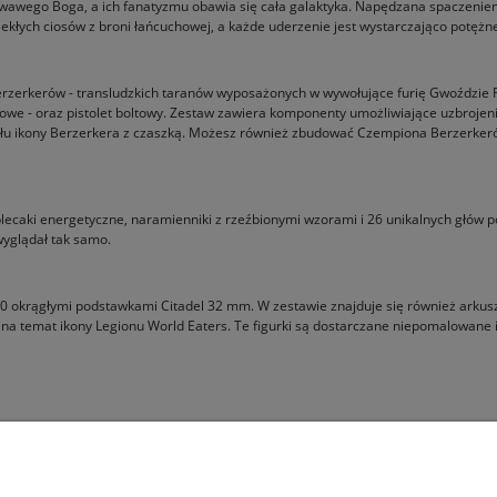
i Krwawego Boga, a ich fanatyzmu obawia się cała galaktyka. Napędzana spaczen
iekłych ciosów z broni łańcuchowej, a każde uderzenie jest wystarczająco potężne
rzerkerów - transludzkich taranów wyposażonych w wywołujące furię Gwoździe R
chowe - oraz pistolet boltowy. Zestaw zawiera komponenty umożliwiające uzbr
iału ikony Berzerkera z czaszką. Możesz również zbudować Czempiona Berzerker
caki energetyczne, naramienniki z rzeźbionymi wzorami i 26 unikalnych głów po
wyglądał tak samo.
 10 okrągłymi podstawkami Citadel 32 mm. W zestawie znajduje się również arku
e na temat ikony Legionu World Eaters. Te figurki są dostarczane niepomalowan
Pomoc
Moje konto
Jak kupować?
Logowanie