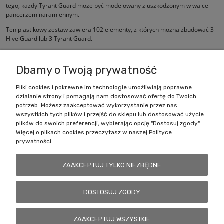
tego, każdy Tyrant Guard może być modelowany z uszkodzonym w walce
pancerzem naramiennym.
Ten plastikowy zestaw zawiera 102 elementy, z których można zbudować 3
Hive Guard lub 3 Tyrant Guard.
Zestaw jest dostarczany niepomalowany i wymaga montażu.
Dbamy o Twoją prywatność
Pliki cookies i pokrewne im technologie umożliwiają poprawne
działanie strony i pomagają nam dostosować ofertę do Twoich
Zakupy
potrzeb. Możesz zaakceptować wykorzystanie przez nas
wszystkich tych plików i przejść do sklepu lub dostosować użycie
Pomoc
plików do swoich preferencji, wybierając opcję "Dostosuj zgody".
Więcej o plikach cookies przeczytasz w naszej Polityce
prywatności.
Moje konto
ZAAKCEPTUJ TYLKO NIEZBĘDNE
Informacje
DOSTOSUJ ZGODY
Battlecult | ul. Benedykta Dybowskiego 45/7, 41-208 Sosnowiec, woj.
ZAAKCEPTUJ WSZYSTKIE