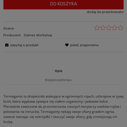
DO KOSZYKA
dodaj do przechowalni
Ocena:
Producent:
Games Workshop
zapytaj o produkt
poleć znajomemu
Opis
Bezpieczeństwo
Termagants to drapieżniki atakujące w ogromnych rojach, uzbrojone w żywą
broń, która wypluwa żywiące się ciałem organizmy i jadowite kolce.
Pierwotnie stworzone do przemierzania ciasnych korytarzy statków-rojów i
polowania na intruzów, Termaganty nękają swoje ofiary gradem ognia,
zawsze starając się oskrzydlić i otoczyć swoje ofiary, gdy zmniejszają ich
liczbę.