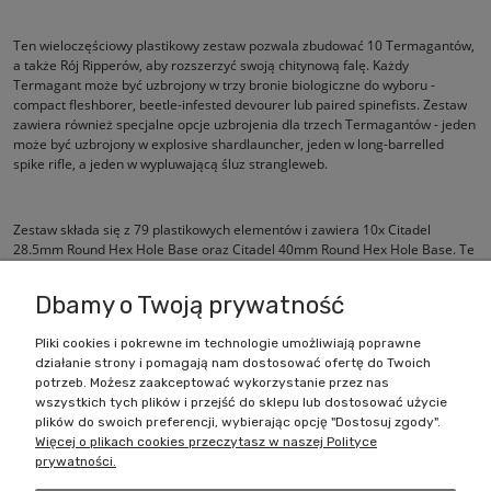
Ten wieloczęściowy plastikowy zestaw pozwala zbudować 10 Termagantów,
a także Rój Ripperów, aby rozszerzyć swoją chitynową falę. Każdy
Termagant może być uzbrojony w trzy bronie biologiczne do wyboru -
compact fleshborer, beetle-infested devourer lub paired spinefists. Zestaw
zawiera również specjalne opcje uzbrojenia dla trzech Termagantów - jeden
może być uzbrojony w explosive shardlauncher, jeden w long-barrelled
spike rifle, a jeden w wypluwającą śluz strangleweb.
Zestaw składa się z 79 plastikowych elementów i zawiera 10x Citadel
28.5mm Round Hex Hole Base oraz Citadel 40mm Round Hex Hole Base. Te
figurki są dostarczane niepomalowane i wymagają montażu.
Dbamy o Twoją prywatność
Pliki cookies i pokrewne im technologie umożliwiają poprawne
działanie strony i pomagają nam dostosować ofertę do Twoich
Zakupy
potrzeb. Możesz zaakceptować wykorzystanie przez nas
wszystkich tych plików i przejść do sklepu lub dostosować użycie
Pomoc
plików do swoich preferencji, wybierając opcję "Dostosuj zgody".
Więcej o plikach cookies przeczytasz w naszej Polityce
prywatności.
Moje konto