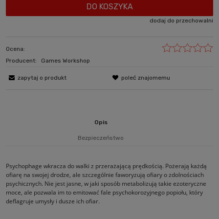
DO KOSZYKA
dodaj do przechowalni
Ocena:
Producent:
Games Workshop
zapytaj o produkt
poleć znajomemu
Opis
Bezpieczeństwo
Psychophage wkracza do walki z przerażającą prędkością. Pożerają każdą
ofiarę na swojej drodze, ale szczególnie faworyzują ofiary o zdolnościach
psychicznych. Nie jest jasne, w jaki sposób metabolizują takie ezoteryczne
moce, ale pozwala im to emitować fale psychokorozyjnego popiołu, który
deflagruje umysły i dusze ich ofiar.