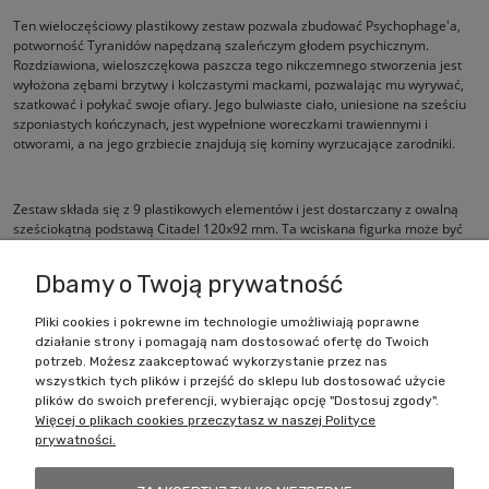
Ten wieloczęściowy plastikowy zestaw pozwala zbudować Psychophage'a,
potworność Tyranidów napędzaną szaleńczym głodem psychicznym.
Rozdziawiona, wieloszczękowa paszcza tego nikczemnego stworzenia jest
wyłożona zębami brzytwy i kolczastymi mackami, pozwalając mu wyrywać,
szatkować i połykać swoje ofiary. Jego bulwiaste ciało, uniesione na sześciu
szponiastych kończynach, jest wypełnione woreczkami trawiennymi i
otworami, a na jego grzbiecie znajdują się kominy wyrzucające zarodniki.
Zestaw składa się z 9 plastikowych elementów i jest dostarczany z owalną
sześciokątną podstawą Citadel 120x92 mm. Ta wciskana figurka może być
złożona bez użycia kleju i jest dostarczana niepomalowana.
Dbamy o Twoją prywatność
Pliki cookies i pokrewne im technologie umożliwiają poprawne
działanie strony i pomagają nam dostosować ofertę do Twoich
Zakupy
potrzeb. Możesz zaakceptować wykorzystanie przez nas
wszystkich tych plików i przejść do sklepu lub dostosować użycie
Pomoc
plików do swoich preferencji, wybierając opcję "Dostosuj zgody".
Więcej o plikach cookies przeczytasz w naszej Polityce
prywatności.
Moje konto