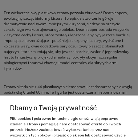
Ten wieloczęściowy plastikowy zestaw pozwala zbudować Deathleapera,
ewolucyjny szczyt bioformy Lictors. To epickie stworzenie góruje
dramatycznie nad swoimi mniejszymi kuzynami, siedząc na szczycie
zarażonego wraku zrujnowanego obiektu. Deathleaper posiada wszystkie
klasyczne cechy Lictors, które zostały ulepszone, aby były jeszcze bardziej
imponujące i przerażające - potężniejsze szpony i pazury, wydłużone i
kolczaste wąsy, dwie dodatkowe pary oczu i żywy płaszcz z błoniastych
pajęczyn, które zmieniają się, aby jeszcze bardziej zasłonić jego sylwetkę.
Jest to fantastyczny projekt dla malarzy, pokryty obcymi szczegółami
biologicznymi i stanowi złowrogi model centralny dla skrytych armii
Tyranidów.
Zestaw składa się z 44 plastikowych elementów i jest dostarczany z okrągłą
podstawką Citadel 60 mm. Ta figurka jest dostarczana niepomalowana i
wymaga montażu.
Dbamy o Twoją prywatność
Pliki cookies i pokrewne im technologie umożliwiają poprawne
działanie strony i pomagają nam dostosować ofertę do Twoich
Zakupy
potrzeb. Możesz zaakceptować wykorzystanie przez nas
wszystkich tych plików i przejść do sklepu lub dostosować użycie