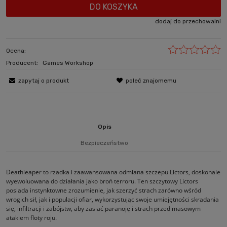
DO KOSZYKA
dodaj do przechowalni
Ocena:
Producent:
Games Workshop
zapytaj o produkt
poleć znajomemu
Opis
Bezpieczeństwo
Deathleaper to rzadka i zaawansowana odmiana szczepu Lictors, doskonale
wyewoluowana do działania jako broń terroru. Ten szczytowy Lictors
posiada instynktowne zrozumienie, jak szerzyć strach zarówno wśród
wrogich sił, jak i populacji ofiar, wykorzystując swoje umiejętności skradania
się, infiltracji i zabójstw, aby zasiać paranoję i strach przed masowym
atakiem floty roju.