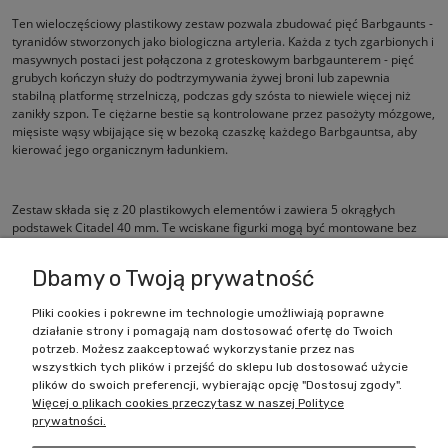
Ten wieloczęściowy plastikowy zestaw pozwala zbudować pięć Barbgaunts -
tyranidów stworzonych jako biologiczna artyleria. Każda z tych zgarbionych i
masywnych postaci jest połączona z groteskowym barbgaunterem - pięć
grubych kończyn służy do podtrzymywania żywej broni lub zapewnia
stabilną platformę strzelniczą, podczas gdy szósta to niewiele więcej niż
zanikły szpon. Te ciężarne bestie są kontrolowane przez pasożyty mózgowe,
mięsiste wąsy wbijające się w bezoką czaszkę każdego Barbgauntsa, aby
kierować jego organicznym ładunkiem.
Zestaw składa się z 20 plastikowych elementów i zawiera 5 okrągłych
podstawek Citadel 40 mm. Te wciskane figurki mogą być montowane bez
użycia kleju i są dostarczane niepomalowane.
Dbamy o Twoją prywatność
Pliki cookies i pokrewne im technologie umożliwiają poprawne
działanie strony i pomagają nam dostosować ofertę do Twoich
Zakupy
potrzeb. Możesz zaakceptować wykorzystanie przez nas
wszystkich tych plików i przejść do sklepu lub dostosować użycie
Pomoc
plików do swoich preferencji, wybierając opcję "Dostosuj zgody".
Więcej o plikach cookies przeczytasz w naszej Polityce
prywatności.
Moje konto