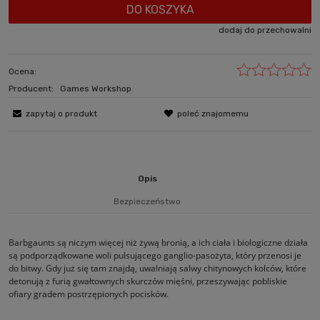
DO KOSZYKA
dodaj do przechowalni
Ocena:
Producent:
Games Workshop
zapytaj o produkt
poleć znajomemu
Opis
Bezpieczeństwo
Barbgaunts są niczym więcej niż żywą bronią, a ich ciała i biologiczne działa
są podporządkowane woli pulsującego ganglio-pasożyta, który przenosi je
do bitwy. Gdy już się tam znajdą, uwalniają salwy chitynowych kolców, które
detonują z furią gwałtownych skurczów mięśni, przeszywając pobliskie
ofiary gradem postrzępionych pocisków.